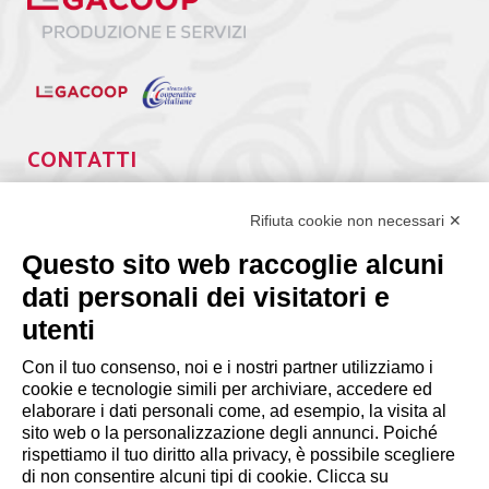
CONTATTI
Via Giuseppe Antonio Guattani, 9 – 00161 Roma
Tel. 06.84439300
Rifiuta cookie non necessari ✕
segreteria@lps.coop
Questo sito web raccoglie alcuni
dati personali dei visitatori e
utenti
Con il tuo consenso, noi e i nostri partner utilizziamo i
cookie e tecnologie simili per archiviare, accedere ed
INFORMAZIONI
elaborare i dati personali come, ad esempio, la visita al
sito web o la personalizzazione degli annunci. Poiché
rispettiamo il tuo diritto alla privacy, è possibile scegliere
Disclaimer
di non consentire alcuni tipi di cookie. Clicca su