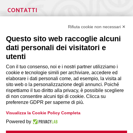
CONTATTI
Via Giuseppe Antonio Guattani, 9 – 00161 Roma
Rifiuta cookie non necessari ✕
Tel. 06.84439300
segreteria@lps.coop
Questo sito web raccoglie alcuni
dati personali dei visitatori e
utenti
Con il tuo consenso, noi e i nostri partner utilizziamo i
cookie e tecnologie simili per archiviare, accedere ed
INFORMAZIONI
elaborare i dati personali come, ad esempio, la visita al
sito web o la personalizzazione degli annunci. Poiché
rispettiamo il tuo diritto alla privacy, è possibile scegliere
Disclaimer
di non consentire alcuni tipi di cookie. Clicca su
preferenze GDPR per saperne di più.
Privacy Policy
Visualizza la Cookie Policy Completa
|
Cookie Policy
Modifica preferenze
Powered by