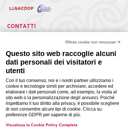
CONTATTI
Via Giuseppe Antonio Guattani, 9 – 00161 Roma
Tel. 06.84439300
Rifiuta cookie non necessari ✕
segreteria@lps.coop
Questo sito web raccoglie alcuni
dati personali dei visitatori e
utenti
Con il tuo consenso, noi e i nostri partner utilizziamo i
cookie e tecnologie simili per archiviare, accedere ed
INFORMAZIONI
elaborare i dati personali come, ad esempio, la visita al
sito web o la personalizzazione degli annunci. Poiché
rispettiamo il tuo diritto alla privacy, è possibile scegliere
Disclaimer
di non consentire alcuni tipi di cookie. Clicca su
preferenze GDPR per saperne di più.
Privacy Policy
Visualizza la Cookie Policy Completa