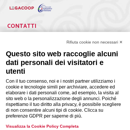
CONTATTI
Via Giuseppe Antonio Guattani, 9 – 00161 Roma
Tel. 06.84439300
Rifiuta cookie non necessari ✕
segreteria@lps.coop
Questo sito web raccoglie alcuni
dati personali dei visitatori e
utenti
Con il tuo consenso, noi e i nostri partner utilizziamo i
cookie e tecnologie simili per archiviare, accedere ed
INFORMAZIONI
elaborare i dati personali come, ad esempio, la visita al
sito web o la personalizzazione degli annunci. Poiché
rispettiamo il tuo diritto alla privacy, è possibile scegliere
Disclaimer
di non consentire alcuni tipi di cookie. Clicca su
preferenze GDPR per saperne di più.
Privacy Policy
Visualizza la Cookie Policy Completa