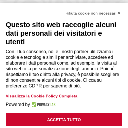
Via Giuseppe Antonio Guattani, 9 – 00161 Roma
Tel. 06.84439300
Rifiuta cookie non necessari ✕
segreteria@lps.coop
Questo sito web raccoglie alcuni
dati personali dei visitatori e
utenti
Con il tuo consenso, noi e i nostri partner utilizziamo i
cookie e tecnologie simili per archiviare, accedere ed
INFORMAZIONI
elaborare i dati personali come, ad esempio, la visita al
sito web o la personalizzazione degli annunci. Poiché
rispettiamo il tuo diritto alla privacy, è possibile scegliere
Disclaimer
di non consentire alcuni tipi di cookie. Clicca su
preferenze GDPR per saperne di più.
Privacy Policy
Visualizza la Cookie Policy Completa
|
Cookie Policy
Modifica preferenze
Powered by
ACCETTA TUTTO