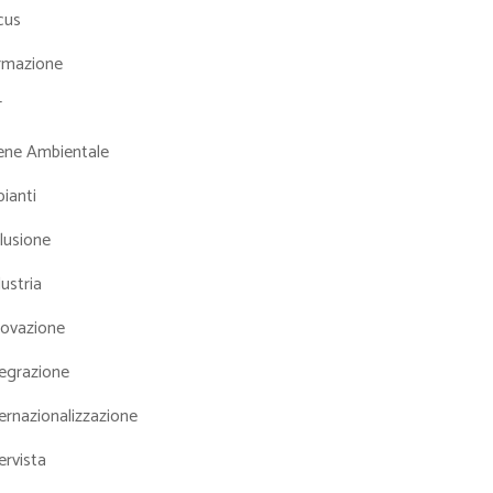
cus
rmazione
T
iene Ambientale
ianti
lusione
ustria
novazione
tegrazione
ernazionalizzazione
ervista