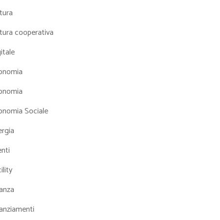
tura
tura cooperativa
itale
onomia
onomia
onomia Sociale
ergia
nti
ility
nanza
nanziamenti