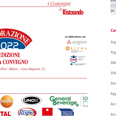
Ca
Ag
Ag
Al
AN
Ant
App
Arc
Arc