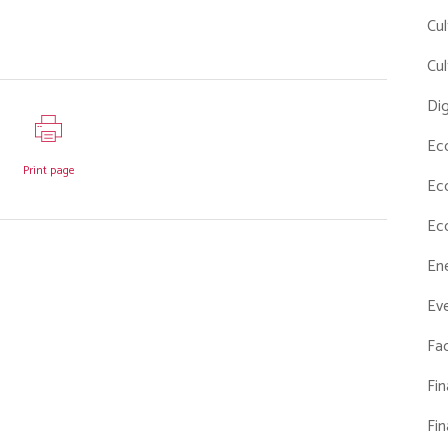
Cul
Cul
Dig
Ec
Print page
Ec
Ec
En
Eve
Fac
Fi
Fi