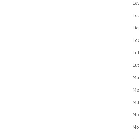
La
Leg
Liq
Log
Lot
Lu
Man
Me
Mul
No
No