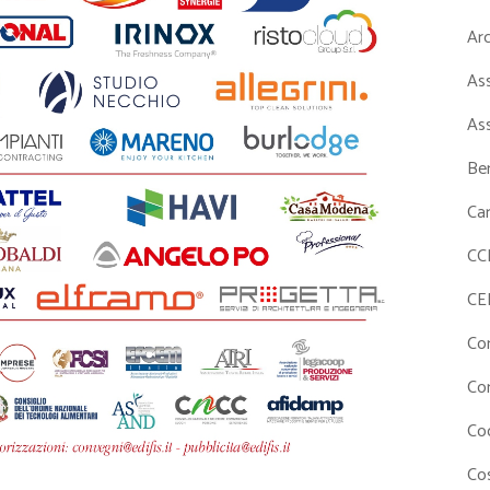
Ar
As
As
Ben
Ca
CC
CE
Co
Co
Co
Cos