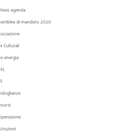
chivio agenda
semblea di mandato 2020
sociazione
i Culturali
ro energia
NL
R
ndoglianze
nsorzi
operazione
truzioni