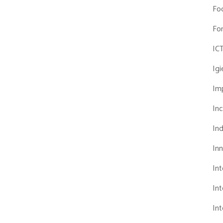
Fo
Fo
IC
Ig
Imp
Inc
Ind
In
In
Int
Int