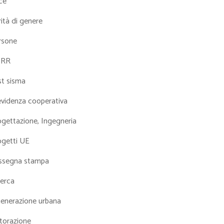
ce
ità di genere
rsone
NRR
st sisma
evidenza cooperativa
ogettazione, Ingegneria
ogetti UE
ssegna stampa
cerca
generazione urbana
torazione