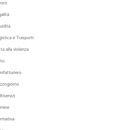
voro
alità
uidità
istica e Trasporti
ta alla violenza
tto
ifatturiero
zzogiorno
tiservizi
mine
rmativa