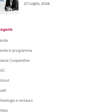
27 Luglio, 2026
tegorie
enda
enda in programma
leanza Cooperative
AC
itrust
alti
heologia e restauro
hivio