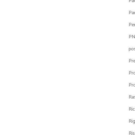
Pa
Par
Pe
P
po
Pr
Pr
Pr
Ra
Ri
Ri
Ris