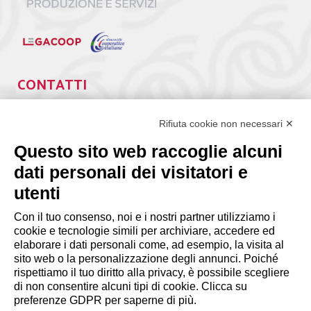
CONTATTI
Via Giuseppe Antonio Guattani, 9 – 00161 Roma
Tel. 06.84439300
Rifiuta cookie non necessari ✕
segreteria@lps.coop
Questo sito web raccoglie alcuni
dati personali dei visitatori e
utenti
Con il tuo consenso, noi e i nostri partner utilizziamo i
cookie e tecnologie simili per archiviare, accedere ed
INFORMAZIONI
elaborare i dati personali come, ad esempio, la visita al
sito web o la personalizzazione degli annunci. Poiché
rispettiamo il tuo diritto alla privacy, è possibile scegliere
Disclaimer
di non consentire alcuni tipi di cookie. Clicca su
preferenze GDPR per saperne di più.