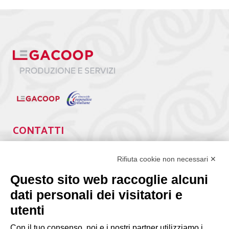
CONTATTI
Via Giuseppe Antonio Guattani, 9 – 00161 Roma
Tel. 06.84439300
Rifiuta cookie non necessari ✕
segreteria@lps.coop
Questo sito web raccoglie alcuni
dati personali dei visitatori e
utenti
Con il tuo consenso, noi e i nostri partner utilizziamo i