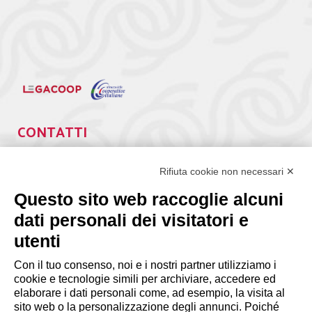
CONTATTI
Via Giuseppe Antonio Guattani, 9 – 00161 Roma
Tel. 06.84439300
Rifiuta cookie non necessari ✕
segreteria@lps.coop
Questo sito web raccoglie alcuni
dati personali dei visitatori e
utenti
Con il tuo consenso, noi e i nostri partner utilizziamo i
cookie e tecnologie simili per archiviare, accedere ed
INFORMAZIONI
elaborare i dati personali come, ad esempio, la visita al
sito web o la personalizzazione degli annunci. Poiché