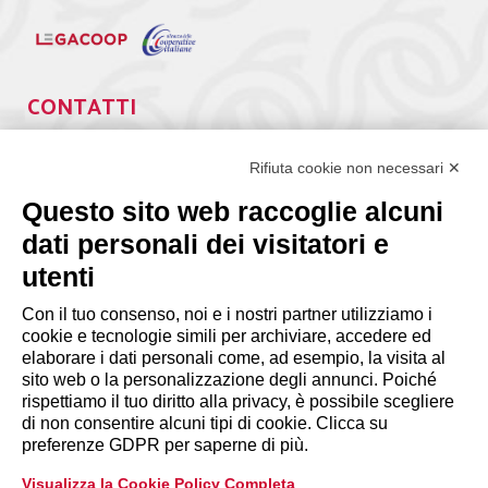
CONTATTI
Via Giuseppe Antonio Guattani, 9 – 00161 Roma
Tel. 06.84439300
Rifiuta cookie non necessari ✕
segreteria@lps.coop
Questo sito web raccoglie alcuni
dati personali dei visitatori e
utenti
Con il tuo consenso, noi e i nostri partner utilizziamo i
cookie e tecnologie simili per archiviare, accedere ed
INFORMAZIONI
elaborare i dati personali come, ad esempio, la visita al
sito web o la personalizzazione degli annunci. Poiché
rispettiamo il tuo diritto alla privacy, è possibile scegliere
Disclaimer
di non consentire alcuni tipi di cookie. Clicca su
preferenze GDPR per saperne di più.
Privacy Policy
Visualizza la Cookie Policy Completa