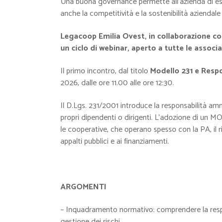
Una buona governance permette all’azienda di ess
anche la competitività e la sostenibilità aziendale
Legacoop Emilia Ovest, in collaborazione 
un ciclo di webinar, aperto a tutte le associa
Il primo incontro, dal titolo
Modello 231 e Respo
2026, dalle ore 11.00 alle ore 12:30.
Il D.Lgs. 231/2001 introduce la responsabilità am
propri dipendenti o dirigenti. L’adozione di un MOG
le cooperative, che operano spesso con la PA, il 
appalti pubblici e ai finanziamenti.
ARGOMENTI
– Inquadramento normativo: comprendere la respon
gestione dei rischi