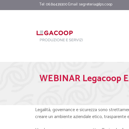
Tel: 06.84439300 Email:
segreteria@lps.coop
WEBINAR Legacoop Emil
Legalità, governance e sicurezza sono strettamen
creare un ambiente aziendale etico, trasparente e