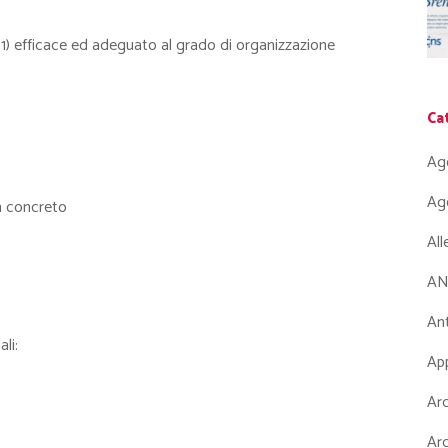
1) efficace ed adeguato al grado di organizzazione
Ca
Ag
Ag
n concreto
Al
AN
Ant
li:
App
Arc
)
Arc