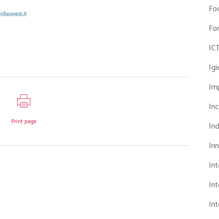
Fo
Fo
IC
Ig
Imp
Inc
Print page
Ind
In
In
Int
Int