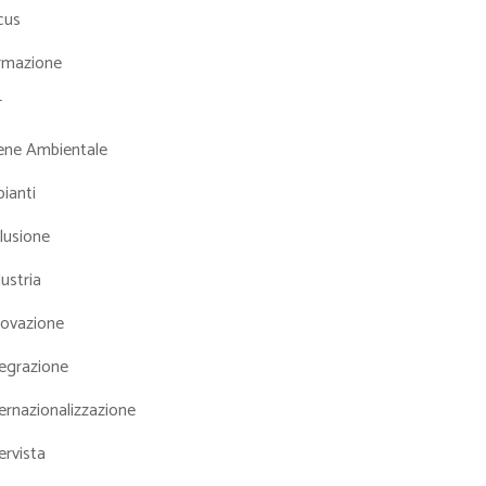
cus
rmazione
T
iene Ambientale
ianti
lusione
ustria
novazione
tegrazione
ernazionalizzazione
ervista