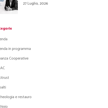
27 Luglio, 2026
tegorie
enda
enda in programma
leanza Cooperative
AC
itrust
alti
heologia e restauro
hivio