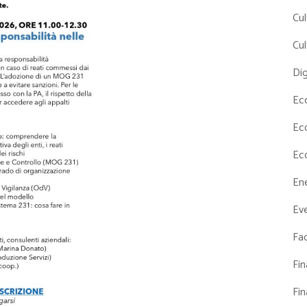
Cul
Cul
Dig
Ec
Ec
Ec
En
Eve
Fac
Fi
Fi