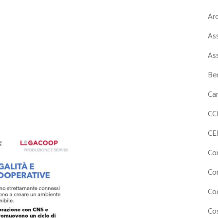
Ar
As
As
Ben
Ca
CC
CE
Co
Co
Co
Cos