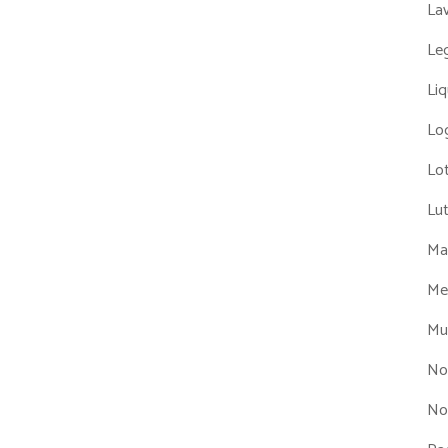
La
Leg
Liq
Log
Lot
Lu
Man
Me
Mul
No
No