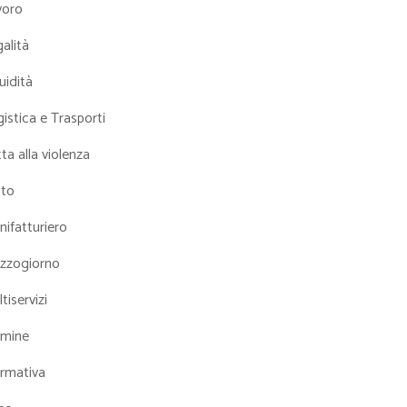
voro
alità
uidità
istica e Trasporti
ta alla violenza
tto
ifatturiero
zzogiorno
tiservizi
mine
rmativa