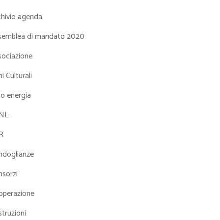
chivio agenda
semblea di mandato 2020
sociazione
i Culturali
ro energia
NL
R
ndoglianze
nsorzi
operazione
truzioni