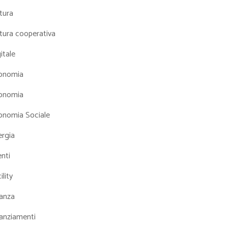
tura
tura cooperativa
itale
onomia
onomia
onomia Sociale
ergia
nti
ility
nanza
nanziamenti