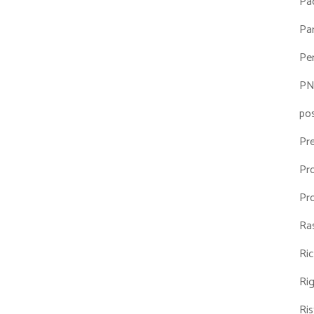
Pa
Par
Pe
P
po
Pr
Pr
Pr
Ra
Ri
Ri
Ris