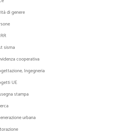
ce
ità di genere
rsone
NRR
st sisma
evidenza cooperativa
ogettazione, Ingegneria
ogetti UE
ssegna stampa
cerca
generazione urbana
torazione