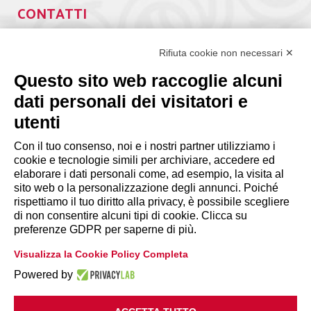
CONTATTI
Via Giuseppe Antonio Guattani, 9 – 00161 Roma
Tel. 06.84439300
Rifiuta cookie non necessari ✕
segreteria@lps.coop
Questo sito web raccoglie alcuni
dati personali dei visitatori e
utenti
Con il tuo consenso, noi e i nostri partner utilizziamo i
cookie e tecnologie simili per archiviare, accedere ed
INFORMAZIONI
elaborare i dati personali come, ad esempio, la visita al
sito web o la personalizzazione degli annunci. Poiché
rispettiamo il tuo diritto alla privacy, è possibile scegliere
Disclaimer
di non consentire alcuni tipi di cookie. Clicca su
preferenze GDPR per saperne di più.
Privacy Policy
Visualizza la Cookie Policy Completa
|
Cookie Policy
Modifica preferenze
Powered by