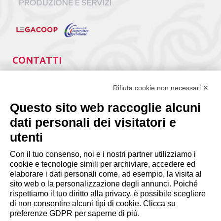
CONTATTI
Via Giuseppe Antonio Guattani, 9 – 00161 Roma
Tel. 06.84439300
Rifiuta cookie non necessari ✕
segreteria@lps.coop
Questo sito web raccoglie alcuni
dati personali dei visitatori e
utenti
Con il tuo consenso, noi e i nostri partner utilizziamo i
cookie e tecnologie simili per archiviare, accedere ed
INFORMAZIONI
elaborare i dati personali come, ad esempio, la visita al
sito web o la personalizzazione degli annunci. Poiché
rispettiamo il tuo diritto alla privacy, è possibile scegliere
Disclaimer
di non consentire alcuni tipi di cookie. Clicca su
preferenze GDPR per saperne di più.