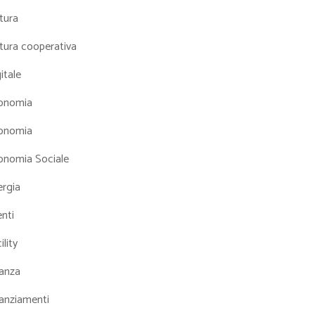
tura
tura cooperativa
itale
onomia
onomia
onomia Sociale
ergia
nti
ility
nanza
nanziamenti