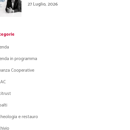
27 Luglio, 2026
tegorie
enda
enda in programma
leanza Cooperative
AC
itrust
alti
heologia e restauro
hivio