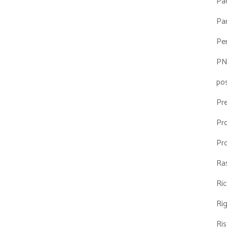
Pa
Par
Pe
P
po
Pr
Pr
Pr
Ra
Ri
Ri
Ris