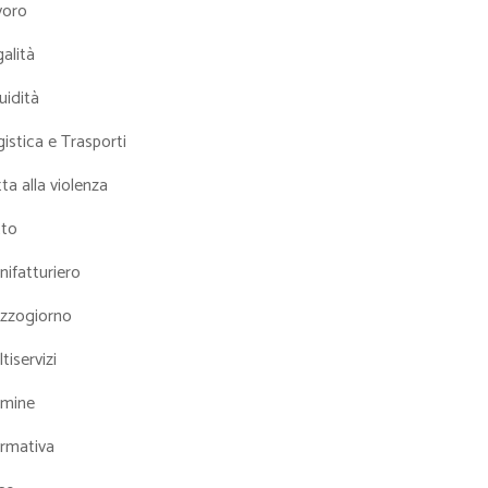
voro
alità
uidità
istica e Trasporti
ta alla violenza
tto
ifatturiero
zzogiorno
tiservizi
mine
rmativa