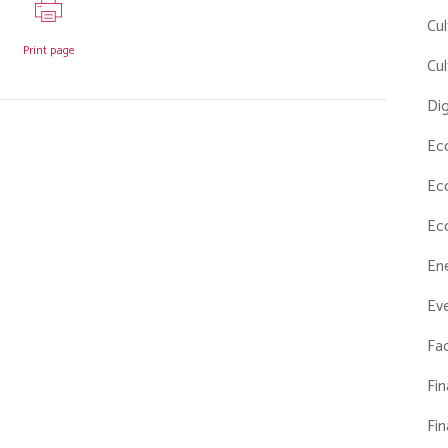
Cul
Print page
Cul
Dig
Ec
Ec
Ec
En
Eve
Fac
Fi
Fi