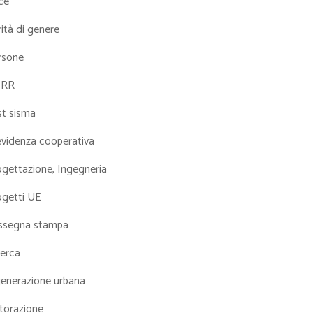
ce
ità di genere
rsone
NRR
st sisma
evidenza cooperativa
ogettazione, Ingegneria
ogetti UE
ssegna stampa
cerca
generazione urbana
torazione