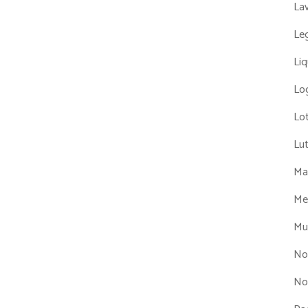
La
Leg
Liq
Log
Lot
Lu
Man
Me
Mul
No
No