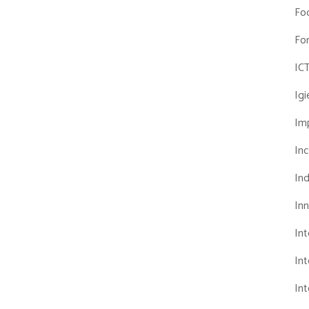
Fo
Fo
IC
Ig
Imp
Inc
Ind
In
In
Int
Int