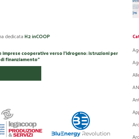
ina dedicata
H2 inCOOP
Ca
Ag
le imprese cooperative verso l’idrogeno: istruzioni per
 di finanziamento”
Ag
Al
AN
Ant
App
Arc
Arc