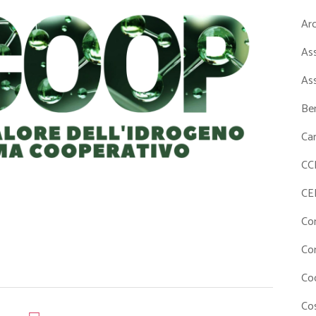
Ar
As
As
Ben
Ca
CC
CE
Co
Co
Co
Cos