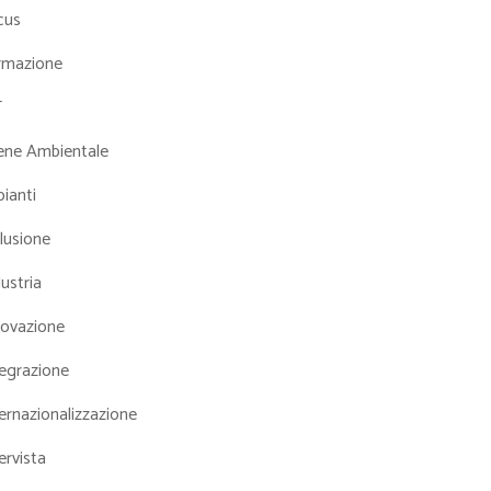
cus
rmazione
T
iene Ambientale
ianti
lusione
ustria
novazione
tegrazione
ernazionalizzazione
ervista