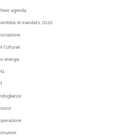
chivio agenda
semblea di mandato 2020
sociazione
i Culturali
ro energia
NL
R
ndoglianze
nsorzi
operazione
truzioni