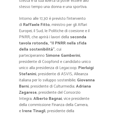
stessa e la sua libertà di poter essere allo
stesso tempo una donna e una sportiva.
Intorno alle 17,30 è previsto l’intervento
di
Raffaele Fitto
, ministro per gli Affari
Europei, il Sud, le Politiche di coesione e il
PNRR, che aprirà i lavori della
seconda
tavola rotonda, “Il PNRR nella sfida
della sostenibilità”
, cui
parteciperanno
Simone Gamberini
,
presidente di Coopfond e candidato unico
unico alla presidenza di Legacoop;
Pierluigi
Stefanini
, presidente di ASVIS, Alleanza
italiana per lo sviluppo sostenibile;
Giovanna
Barni
, presidente di Culturmedia;
Adriana
Zagarese
, presidente del Consorzio
Integra;
Alberto Bagnai
, vice presidente
della commissione Finanza della Camera,
e
Irene Tinagl
i, presidente della