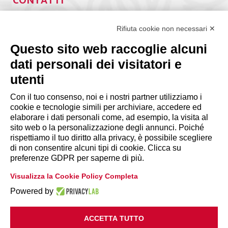
CONTATTI
Via Giuseppe Antonio Guattani, 9 – 00161 Roma
Tel. 06.84439300
Rifiuta cookie non necessari ✕
segreteria@lps.coop
Questo sito web raccoglie alcuni
dati personali dei visitatori e
utenti
Con il tuo consenso, noi e i nostri partner utilizziamo i
cookie e tecnologie simili per archiviare, accedere ed
INFORMAZIONI
elaborare i dati personali come, ad esempio, la visita al
sito web o la personalizzazione degli annunci. Poiché
rispettiamo il tuo diritto alla privacy, è possibile scegliere
Disclaimer
di non consentire alcuni tipi di cookie. Clicca su
preferenze GDPR per saperne di più.
Privacy Policy
Visualizza la Cookie Policy Completa
|
Cookie Policy
Modifica preferenze
Powered by
ACCETTA TUTTO