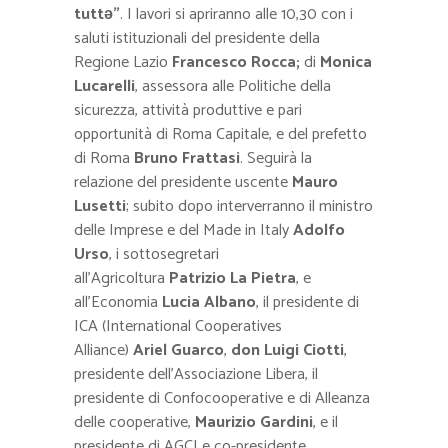
tuttə”
. I lavori si apriranno alle 10,30 con i
saluti istituzionali del presidente della
Regione Lazio
Francesco Rocca;
di
Monica
Lucarelli
, assessora alle Politiche della
sicurezza, attività produttive e pari
opportunità di Roma Capitale, e del prefetto
di Roma
Bruno Frattasi
. Seguirà la
relazione del presidente uscente
Mauro
Lusetti
; subito dopo interverranno il ministro
delle Imprese e del Made in Italy
Adolfo
Urso
, i sottosegretari
all’Agricoltura
Patrizio La Pietra
, e
all’Economia
Lucia Albano
, il presidente di
ICA (International Cooperatives
Alliance)
Ariel Guarco
,
don Luigi Ciotti
,
presidente dell’Associazione Libera, il
presidente di Confocooperative e di Alleanza
delle cooperative,
Maurizio Gardini
, e il
presidente di AGCI e co-presidente