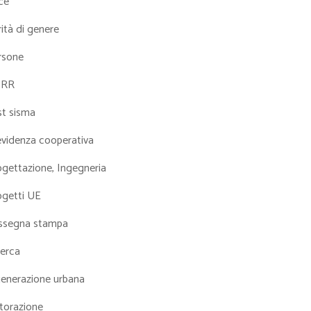
ce
ità di genere
rsone
NRR
st sisma
evidenza cooperativa
ogettazione, Ingegneria
ogetti UE
ssegna stampa
cerca
generazione urbana
torazione