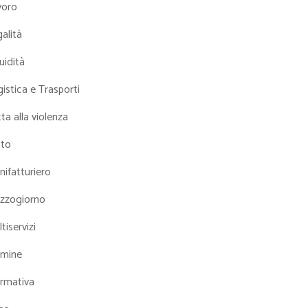
voro
alità
uidità
istica e Trasporti
ta alla violenza
tto
ifatturiero
zzogiorno
tiservizi
mine
rmativa