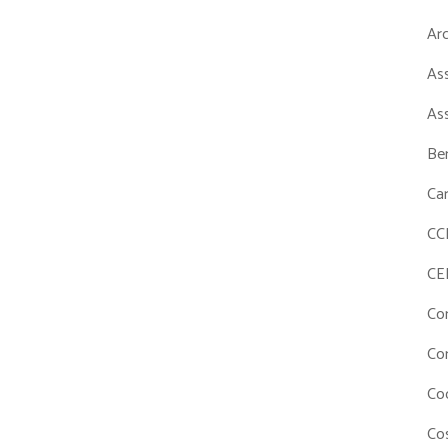
Ar
As
As
Ben
Ca
CC
CE
Co
Co
Co
Cos