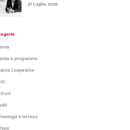
27 Luglio, 2026
tegorie
enda
enda in programma
leanza Cooperative
AC
itrust
alti
heologia e restauro
hivio