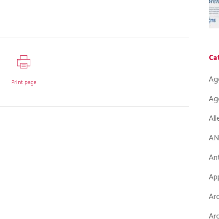
Ca
Ag
Print page
Ag
Al
AN
Ant
App
Arc
Arc