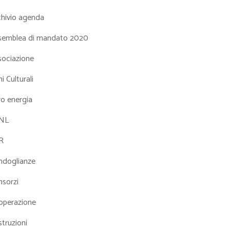
chivio agenda
semblea di mandato 2020
sociazione
i Culturali
ro energia
NL
R
ndoglianze
nsorzi
operazione
truzioni