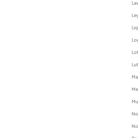
La
Leg
Liq
Log
Lot
Lu
Man
Me
Mul
No
No