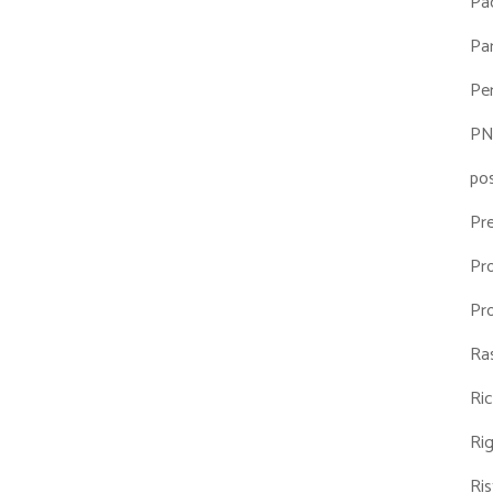
Pa
Par
Pe
P
po
Pr
Pr
Pr
Ra
Ri
Ri
Ris