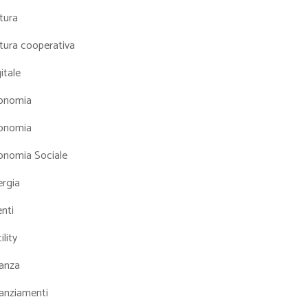
tura
tura cooperativa
itale
onomia
onomia
onomia Sociale
ergia
nti
ility
nanza
nanziamenti