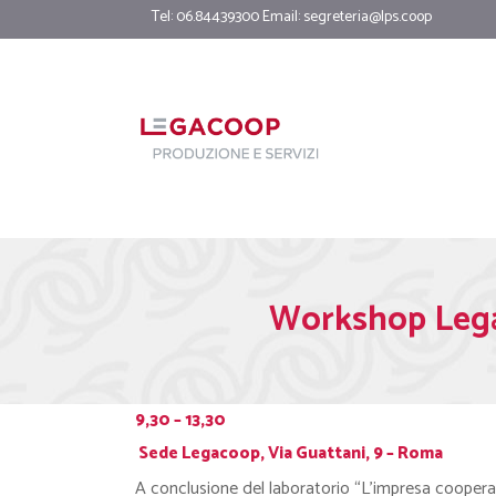
Tel: 06.84439300 Email:
segreteria@lps.coop
Workshop Legac
9,30 – 13,30
Sede Legacoop, Via Guattani, 9 – Roma
A conclusione del laboratorio “L’impresa cooperati