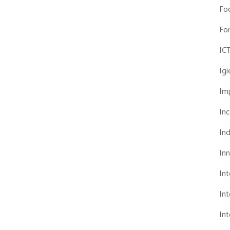
Fo
Fo
IC
Ig
Imp
Inc
Ind
In
In
Int
Int