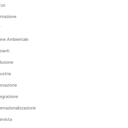
cus
rmazione
T
iene Ambientale
ianti
lusione
ustria
novazione
tegrazione
ernazionalizzazione
ervista