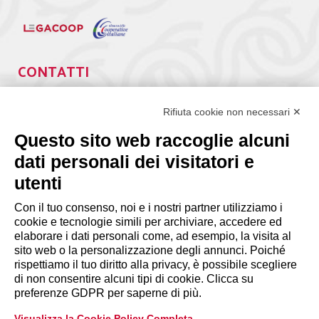
CONTATTI
Via Giuseppe Antonio Guattani, 9 – 00161 Roma
Rifiuta cookie non necessari ✕
Tel. 06.84439300
segreteria@lps.coop
Questo sito web raccoglie alcuni
dati personali dei visitatori e
utenti
Con il tuo consenso, noi e i nostri partner utilizziamo i
cookie e tecnologie simili per archiviare, accedere ed
INFORMAZIONI
elaborare i dati personali come, ad esempio, la visita al
sito web o la personalizzazione degli annunci. Poiché
rispettiamo il tuo diritto alla privacy, è possibile scegliere
Disclaimer
di non consentire alcuni tipi di cookie. Clicca su
preferenze GDPR per saperne di più.
Privacy Policy
Visualizza la Cookie Policy Completa