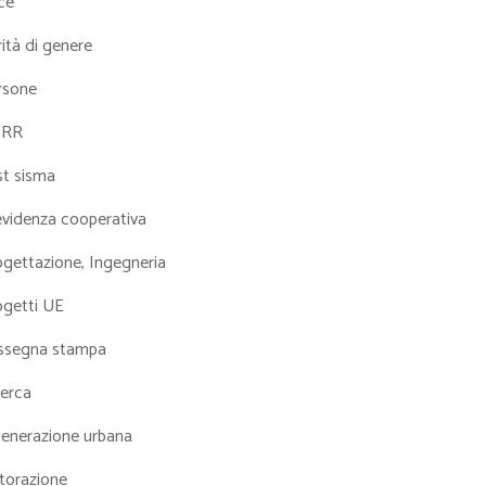
ce
ità di genere
rsone
NRR
st sisma
evidenza cooperativa
ogettazione, Ingegneria
ogetti UE
ssegna stampa
cerca
generazione urbana
torazione