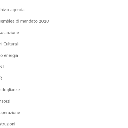
chivio agenda
semblea di mandato 2020
sociazione
i Culturali
ro energia
NL
R
ndoglianze
nsorzi
operazione
truzioni