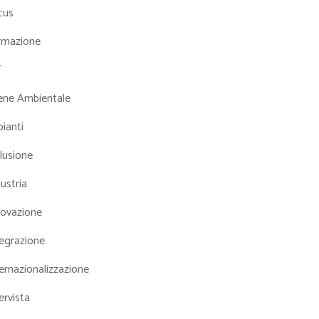
cus
rmazione
T
iene Ambientale
ianti
lusione
ustria
novazione
tegrazione
ernazionalizzazione
ervista