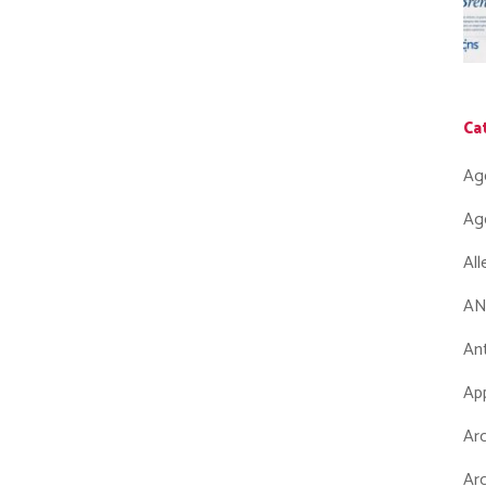
Ca
Ag
Ag
Al
AN
Ant
App
Arc
Arc