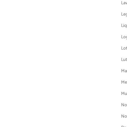
La
Leg
Liq
Log
Lot
Lu
Man
Me
Mul
No
No