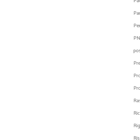
Pa
Par
Pe
P
po
Pr
Pr
Pr
Ra
Ri
Ri
Ris