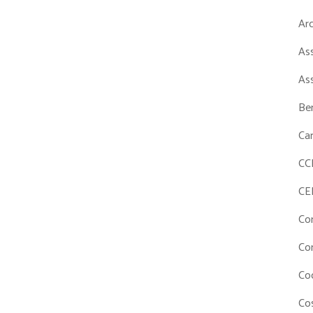
Ar
As
As
Ben
Ca
CC
CE
Co
Co
Co
Cos