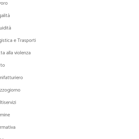
voro
alità
uidità
istica e Trasporti
ta alla violenza
tto
ifatturiero
zzogiorno
tiservizi
mine
rmativa