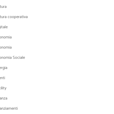
tura
tura cooperativa
itale
onomia
onomia
onomia Sociale
ergia
nti
ility
nanza
nanziamenti