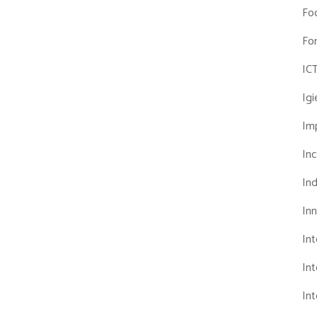
Fo
Fo
IC
Ig
Imp
Inc
Ind
In
In
Int
Int