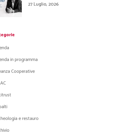
27 Luglio, 2026
tegorie
enda
enda in programma
leanza Cooperative
AC
itrust
alti
heologia e restauro
hivio