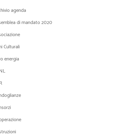
chivio agenda
semblea di mandato 2020
sociazione
i Culturali
ro energia
NL
R
ndoglianze
nsorzi
operazione
truzioni