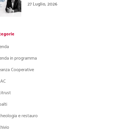
27 Luglio, 2026
tegorie
enda
enda in programma
leanza Cooperative
AC
itrust
alti
heologia e restauro
hivio