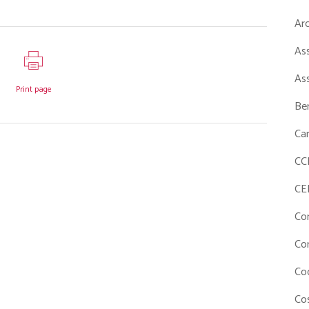
Ar
As
As
Print page
Ben
Ca
CC
CE
Co
Co
Co
Cos