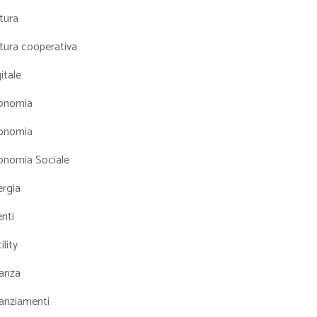
tura
tura cooperativa
itale
onomia
onomia
onomia Sociale
ergia
nti
ility
nanza
nanziamenti