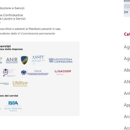
Ca
Ag
Ag
Al
AN
Ant
App
Arc
Arc