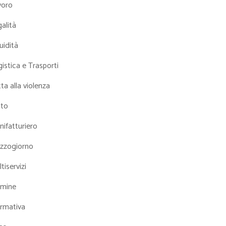
voro
alità
uidità
istica e Trasporti
ta alla violenza
tto
ifatturiero
zzogiorno
tiservizi
mine
rmativa