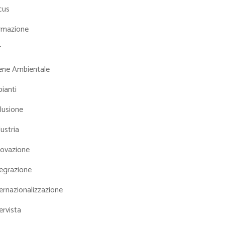
cus
rmazione
T
iene Ambientale
ianti
lusione
ustria
novazione
tegrazione
ernazionalizzazione
ervista