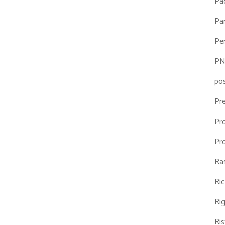
Pa
Par
Pe
P
po
Pr
Pr
Pr
Ra
Ri
Ri
Ris