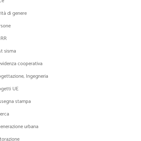
ce
ità di genere
rsone
NRR
st sisma
evidenza cooperativa
ogettazione, Ingegneria
ogetti UE
ssegna stampa
cerca
generazione urbana
torazione