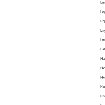
La
Leg
Liq
Log
Lot
Lu
Man
Me
Mul
No
No