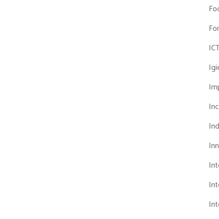
Fo
Fo
IC
Ig
Imp
Inc
Ind
In
In
Int
Int