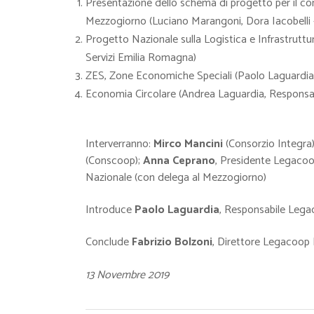
Presentazione dello schema di progetto per il con
Mezzogiorno (Luciano Marangoni, Dora Iacobelli
Progetto Nazionale sulla Logistica e Infrastrutt
Servizi Emilia Romagna)
ZES, Zone Economiche Speciali (Paolo Laguardia
Economia Circolare (Andrea Laguardia, Responsabi
Interverranno:
Mirco Mancini
(Consorzio Integra
(Conscoop);
Anna Ceprano
, Presidente Legaco
Nazionale (con delega al Mezzogiorno)
Introduce
Paolo Laguardia
, Responsabile Lega
Conclude
Fabrizio Bolzoni
, Direttore Legacoop 
13 Novembre 2019