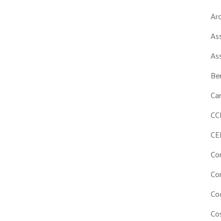
Ar
As
As
Ben
Ca
CC
CE
Co
Co
Co
Cos