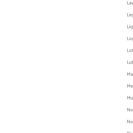
La
Leg
Liq
Log
Lot
Lu
Man
Me
Mul
No
No