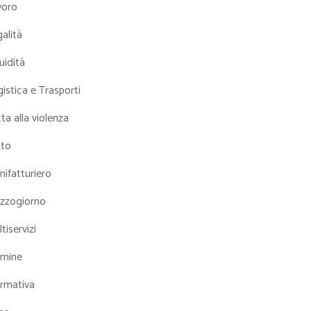
voro
alità
uidità
istica e Trasporti
ta alla violenza
tto
ifatturiero
zzogiorno
tiservizi
mine
rmativa