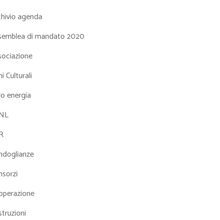
chivio agenda
semblea di mandato 2020
sociazione
i Culturali
ro energia
NL
R
ndoglianze
nsorzi
operazione
truzioni