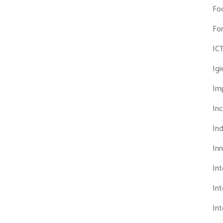
Fo
Fo
IC
Ig
Imp
Inc
Ind
In
In
Int
Int