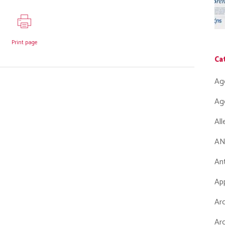
Print page
Ca
Ag
Ag
Al
AN
Ant
App
Arc
Arc