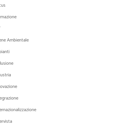
cus
rmazione
T
iene Ambientale
ianti
lusione
ustria
novazione
tegrazione
ernazionalizzazione
ervista