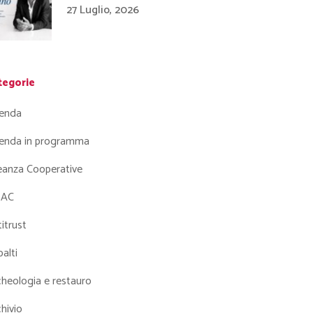
27 Luglio, 2026
tegorie
enda
enda in programma
leanza Cooperative
AC
itrust
alti
heologia e restauro
hivio