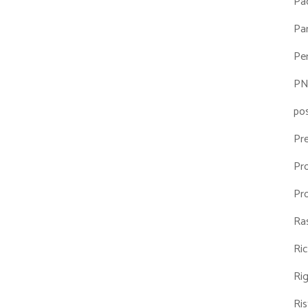
Pa
Par
Pe
P
po
Pr
Pr
Pr
Ra
Ri
Ri
Ris