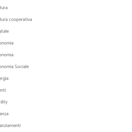
tura
tura cooperativa
itale
onomia
onomia
onomia Sociale
ergia
nti
ility
nanza
nanziamenti