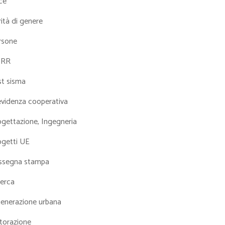
ce
ità di genere
rsone
NRR
st sisma
evidenza cooperativa
ogettazione, Ingegneria
ogetti UE
ssegna stampa
cerca
generazione urbana
torazione