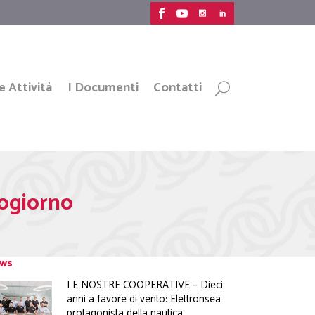
e Attività
I Documenti
Contatti
zogiorno
ws
LE NOSTRE COOPERATIVE – Dieci
anni a favore di vento: Elettronsea
protagonista della nautica