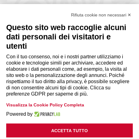
Via Giuseppe Antonio Guattani, 9 – 00161 Roma
Tel. 06.84439300
Rifiuta cookie non necessari ✕
segreteria@lps.coop
Questo sito web raccoglie alcuni
dati personali dei visitatori e
utenti
Con il tuo consenso, noi e i nostri partner utilizziamo i
cookie e tecnologie simili per archiviare, accedere ed
INFORMAZIONI
elaborare i dati personali come, ad esempio, la visita al
sito web o la personalizzazione degli annunci. Poiché
rispettiamo il tuo diritto alla privacy, è possibile scegliere
Disclaimer
di non consentire alcuni tipi di cookie. Clicca su
preferenze GDPR per saperne di più.
Privacy Policy
Visualizza la Cookie Policy Completa
|
Cookie Policy
Modifica preferenze
Powered by
ACCETTA TUTTO