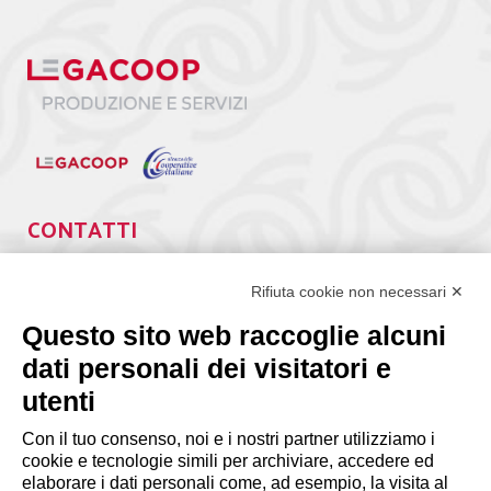
CONTATTI
Via Giuseppe Antonio Guattani, 9 – 00161 Roma
Tel. 06.84439300
Rifiuta cookie non necessari ✕
segreteria@lps.coop
Questo sito web raccoglie alcuni
dati personali dei visitatori e
utenti
Con il tuo consenso, noi e i nostri partner utilizziamo i
cookie e tecnologie simili per archiviare, accedere ed
INFORMAZIONI
elaborare i dati personali come, ad esempio, la visita al