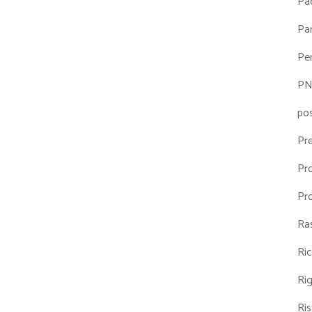
Pa
Par
Pe
P
po
Pr
Pr
Pr
Ra
Ri
Ri
Ris