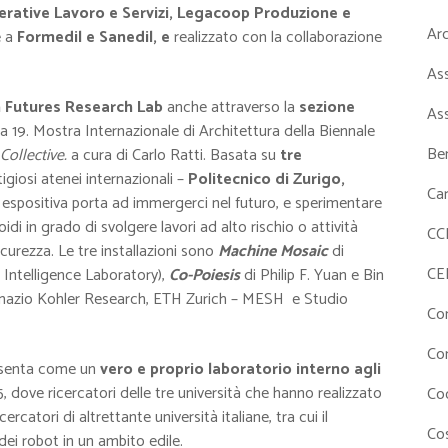
rative Lavoro e Servizi, Legacoop Produzione e
Ar
 a
Formedil e Sanedil, e
realizzato con la collaborazione
As
n Futures Research Lab
anche attraverso la
sezione
As
la 19. Mostra Internazionale di Architettura della Biennale
Ben
 Collective.
a cura di Carlo Ratti. Basata su
tre
igiosi atenei internazionali –
Politecnico di Zurigo,
Ca
 espositiva porta ad immergerci nel futuro, e sperimentare
i in grado di svolgere lavori ad alto rischio o attività
CC
icurezza. Le tre installazioni sono
Machine Mosaic
di
CE
 Intelligence Laboratory),
Co-Poiesis
di Philip F. Yuan e Bin
mazio Kohler Research, ETH Zurich – MESH e Studio
Co
Co
esenta come un
vero e proprio laboratorio interno agli
 dove ricercatori delle tre università che hanno realizzato
Co
rcatori di altrettante università italiane, tra cui il
Cos
 dei robot in un ambito edile.