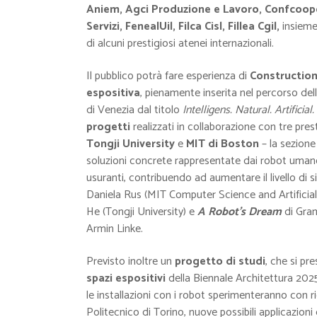
Aniem, Agci Produzione e Lavoro, Confcoope
Servizi, FenealUil, Filca Cisl, Fillea Cgil,
insieme
di alcuni prestigiosi atenei internazionali.
Il pubblico potrà fare esperienza di
Constructio
espositiva
, pienamente inserita nel percorso del
di Venezia dal titolo
Intelligens. Natural. Artificial.
progetti
realizzati in collaborazione con tre prest
Tongji University
e
MIT di Boston
– la sezione
soluzioni concrete rappresentate dai robot umanoid
usuranti, contribuendo ad aumentare il livello di s
Daniela Rus (MIT Computer Science and Artificial
He (Tongji University) e
A Robot’s Dream
di Gra
Armin Linke.
Previsto inoltre un
progetto di studi
, che
si pr
spazi espositivi
della Biennale Architettura 2025,
le installazioni con i robot sperimenteranno con rice
Politecnico di Torino, nuove possibili applicazioni