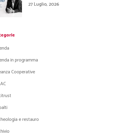
27 Luglio, 2026
tegorie
enda
enda in programma
leanza Cooperative
AC
itrust
alti
heologia e restauro
hivio