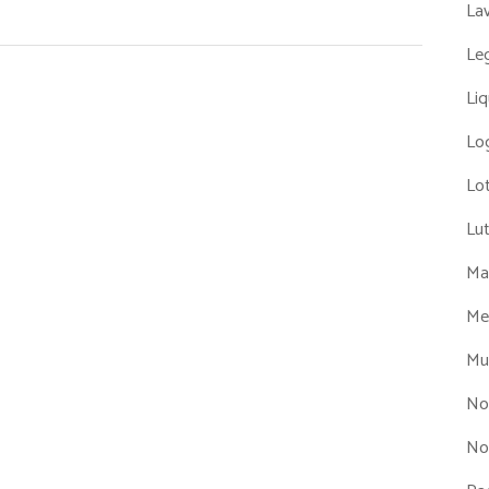
La
Leg
Liq
Log
Lot
Lu
Man
Me
Mul
No
No