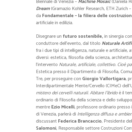
Biennale di Venezia –
Machine Mosaic
(Daniela R
Dream
(Gramazio Kohler Research, ETH Zurich –
da
Fondamentale – la filiera delle costruzion
artificiale in edilizia.
Disegnare un
futuro sostenibile,
in sinergia con
conduttore dell’evento,
dal titolo
Naturale Artifi
fra i due tipi di intelligenza, naturale e artificiale
diversi: estetica, filosofia della scienza, architet
l’intervento
Naturale, artificiale, collettivo. Cioè 
Estetica presso il Dipartimento di Filosofia, Com
Tre, per proseguire con
Giorgio Vallortigara
, p
Interdipartimentale Mente/Cervello (CIMeC) dell’U
mistero dei cervelli naturali
.
Abitare l’ibrido
è il t
ordinario di Filosofia della scienza e dello svil
mentre
Ezio Micelli
, professore ordinario presso 
di Venezia, parlerà di
Intelligenza diffusa e ambie
discussant
Federica Brancaccio
, Presidente de
Salomoni
, Responsabile settore Costruzioni Conf