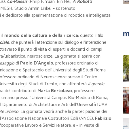
us),
Co-Poiesis
(Philip F. Yuan, Bin He),
A Robot’s
 MESH, Studio Armin Linke) – sostenuto
i
e
dedicato alla sperimentazione di robotica e intelligenza
 il
mondo della cultura e della ricerca
: questo il filo
ciale
, che punterà l’attenzione
sul dialogo e l’interazione
, attraverso il punto di vista di esperti e docenti di campi
tura/urbanistica, neuroscienze. La giornata si aprirà con
paesaggio
di
Paolo D’Angelo
, professore ordinario di
unicazione e Spettacolo dell’Università degli Studi Roma
rofessore ordinario di Neuroscienze presso il Centro
niversità degli Studi di Trento, che affronterà
Il grande
ema del contributo di
Marta Bertolaso
, professore
uppo umano presso l’Università Campus Bio-Medico di Roma,
il Dipartimento di Architettura e Arti dell’Università IUAV
nte urbano
. La giornata vedrà anche la partecipazione dei
ll’Associazione Nazionale Costruttori Edili (ANCE),
Fabrizio
cooperative Lavoro e Servizi relatore, e – in veste di