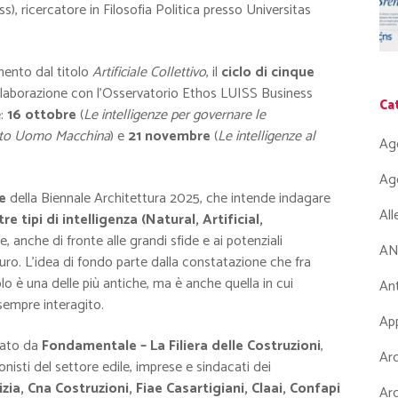
s), ricercatore in Filosofia Politica presso Universitas
mento dal titolo
Artificiale Collettivo
, il
ciclo di cinque
ollaborazione con l’Osservatorio Ethos LUISS Business
Ca
e:
16 ottobre
(
Le intelligenze per governare le
orto Uomo Macchina
) e
21 novembre
(
Le intelligenze al
Ag
Ag
me
della Biennale Architettura 2025, che intende indagare
Al
tre tipi di intelligenza (Natural, Artificial,
 anche di fronte alle grandi sfide e ai potenziali
AN
ro. L’idea di fondo parte dalla constatazione che fra
lo è una delle più antiche, ma è anche quella in cui
Ant
 sempre interagito.
App
ato da
Fondamentale – La Filiera delle Costruzioni
,
Arc
isti del settore edile, imprese e sindacati dei
ia, Cna Costruzioni, Fiae Casartigiani, Claai, Confapi
Arc