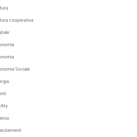
tura
tura cooperativa
itale
onomia
onomia
onomia Sociale
ergia
nti
ility
nanza
nanziamenti