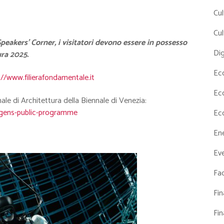
Cul
Cul
Speakers’ Corner, i visitatori devono essere in possesso
Dig
ura 2025.
Ec
://www.filierafondamentale.it
Ec
e di Architettura della Biennale di Venezia:
5/gens-public-programme
Ec
En
Eve
Fac
Fi
Fi