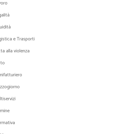
voro
alità
uidità
istica e Trasporti
ta alla violenza
tto
ifatturiero
zzogiorno
tiservizi
mine
rmativa