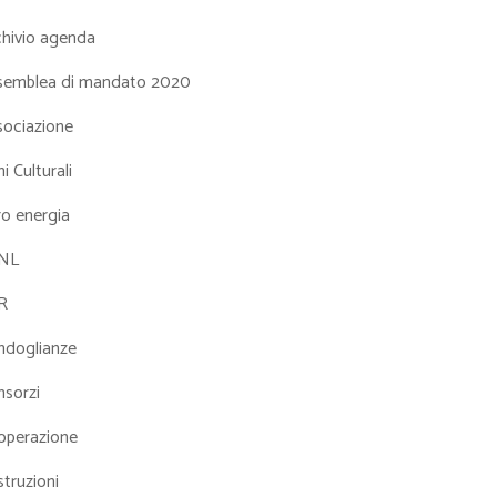
chivio agenda
semblea di mandato 2020
sociazione
i Culturali
ro energia
NL
R
ndoglianze
nsorzi
operazione
truzioni