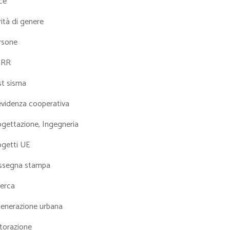
ce
ità di genere
rsone
NRR
st sisma
evidenza cooperativa
ogettazione, Ingegneria
ogetti UE
ssegna stampa
cerca
generazione urbana
torazione