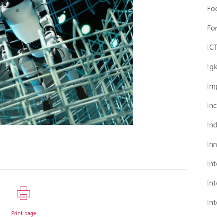
Fo
Fo
IC
Ig
Imp
Inc
Ind
In
In
Int
Int
Print page