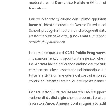
moderatore – di
Domenico Melidoro
(Ethos Luis
Mercatorum.
Partito lo scorso 13 giugno con il primo appunta
incontri,
ideato e curato da Daniele Pittèri in c
School, proseguirà in autunno nelle seguenti dat
trasformazioni delle città
),
5 novembre
(
Il rapp
servizio del patrimonio
).
La cornice è quella del
GENS Public Program
implicazioni, relazioni, opportunità e pericoli che i
Collective)
hanno nel grande ambito del costruire,
cambiamenti che ci aspettano nell’immediato futu
tutte le attività umane quella del costruire non so
continuativamente i tre tipi di intelligenza hanno
Construction Futures Research Lab
è support
l’unione
di dodici sigle
che rappresenta i protagon
lavoratori:
Ance, Anaepa Confartigianato Ediliz