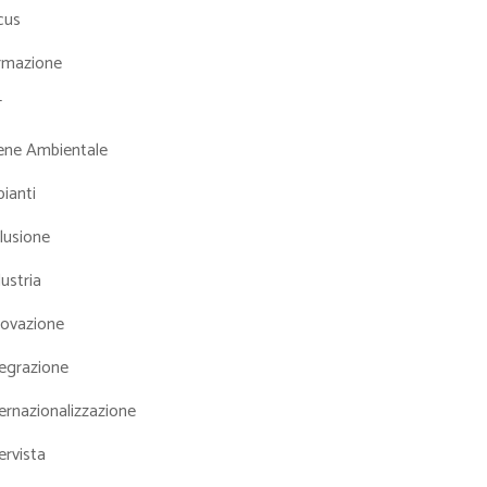
cus
rmazione
T
iene Ambientale
ianti
lusione
ustria
novazione
tegrazione
ernazionalizzazione
ervista