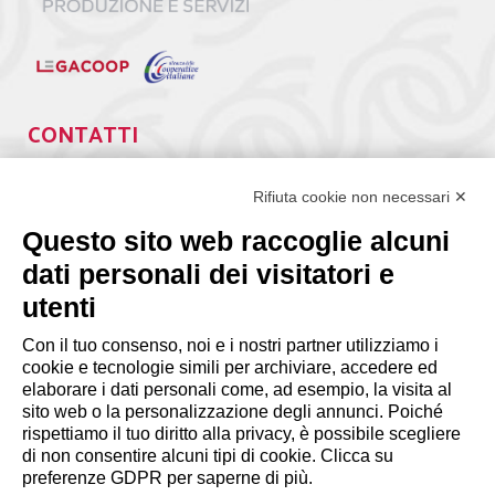
CONTATTI
Via Giuseppe Antonio Guattani, 9 – 00161 Roma
Tel. 06.84439300
Rifiuta cookie non necessari ✕
segreteria@lps.coop
Questo sito web raccoglie alcuni
dati personali dei visitatori e
utenti
Con il tuo consenso, noi e i nostri partner utilizziamo i
cookie e tecnologie simili per archiviare, accedere ed
INFORMAZIONI
elaborare i dati personali come, ad esempio, la visita al
sito web o la personalizzazione degli annunci. Poiché
rispettiamo il tuo diritto alla privacy, è possibile scegliere
Disclaimer
di non consentire alcuni tipi di cookie. Clicca su
preferenze GDPR per saperne di più.