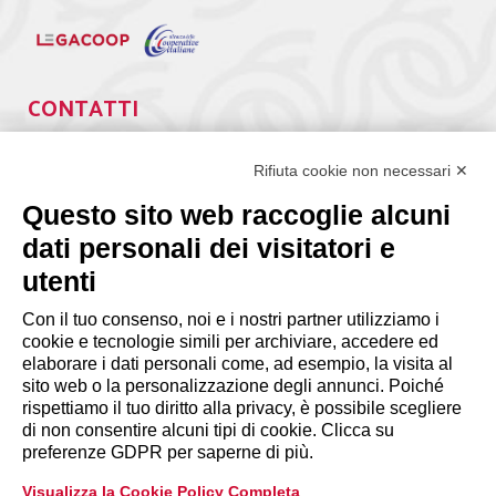
CONTATTI
Via Giuseppe Antonio Guattani, 9 – 00161 Roma
Tel. 06.84439300
Rifiuta cookie non necessari ✕
segreteria@lps.coop
Questo sito web raccoglie alcuni
dati personali dei visitatori e
utenti
Con il tuo consenso, noi e i nostri partner utilizziamo i
cookie e tecnologie simili per archiviare, accedere ed
INFORMAZIONI
elaborare i dati personali come, ad esempio, la visita al
sito web o la personalizzazione degli annunci. Poiché
rispettiamo il tuo diritto alla privacy, è possibile scegliere
Disclaimer
di non consentire alcuni tipi di cookie. Clicca su
preferenze GDPR per saperne di più.
Privacy Policy
Visualizza la Cookie Policy Completa