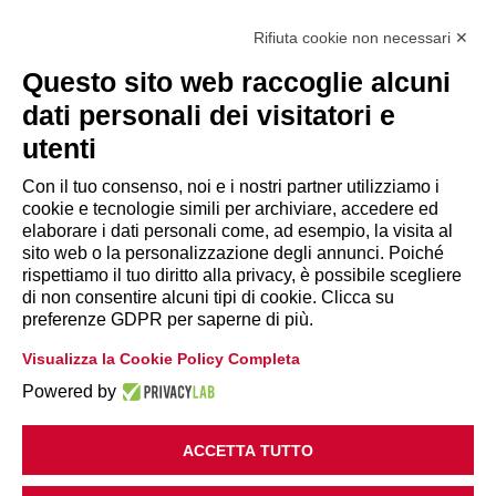
Via Giuseppe Antonio Guattani, 9 – 00161 Roma
Tel. 06.84439300
Rifiuta cookie non necessari ✕
segreteria@lps.coop
Questo sito web raccoglie alcuni
dati personali dei visitatori e
utenti
Con il tuo consenso, noi e i nostri partner utilizziamo i
cookie e tecnologie simili per archiviare, accedere ed
INFORMAZIONI
elaborare i dati personali come, ad esempio, la visita al
sito web o la personalizzazione degli annunci. Poiché
rispettiamo il tuo diritto alla privacy, è possibile scegliere
Disclaimer
di non consentire alcuni tipi di cookie. Clicca su
preferenze GDPR per saperne di più.
Privacy Policy
Visualizza la Cookie Policy Completa
|
Cookie Policy
Modifica preferenze
Powered by
ACCETTA TUTTO