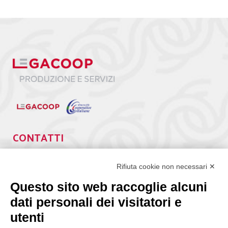
CONTATTI
Via Giuseppe Antonio Guattani, 9 – 00161 Roma
Tel. 06.84439300
Rifiuta cookie non necessari ✕
segreteria@lps.coop
Questo sito web raccoglie alcuni
dati personali dei visitatori e
utenti