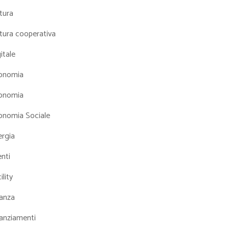
tura
tura cooperativa
itale
onomia
onomia
onomia Sociale
ergia
nti
ility
nanza
nanziamenti