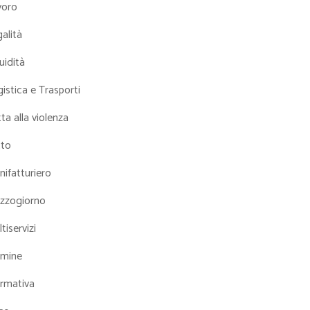
voro
alità
uidità
istica e Trasporti
ta alla violenza
tto
ifatturiero
zzogiorno
tiservizi
mine
rmativa