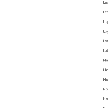
La
Leg
Liq
Log
Lot
Lu
Man
Me
Mul
No
No