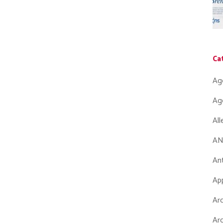
Ca
Ag
Ag
Al
AN
Ant
App
Arc
Arc