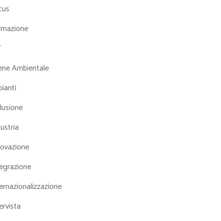
cus
rmazione
T
iene Ambientale
ianti
lusione
ustria
novazione
tegrazione
ernazionalizzazione
ervista