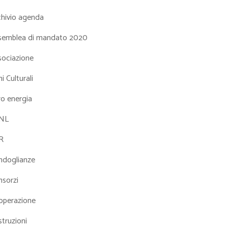
chivio agenda
semblea di mandato 2020
sociazione
i Culturali
ro energia
NL
R
ndoglianze
nsorzi
operazione
truzioni