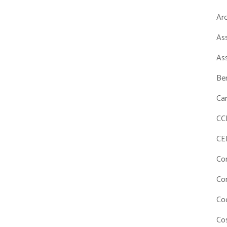
Ar
As
As
Ben
Ca
CC
CE
Co
Co
Co
Cos