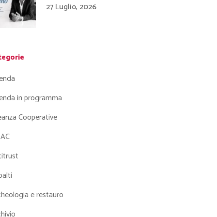
27 Luglio, 2026
tegorie
enda
enda in programma
leanza Cooperative
AC
itrust
alti
heologia e restauro
hivio