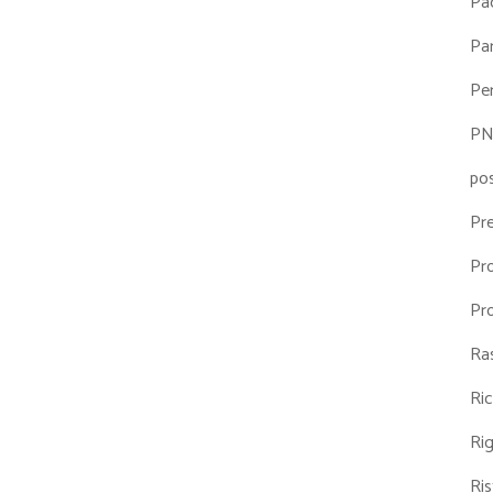
Pa
Par
Pe
P
po
Pr
Pr
Pr
Ra
Ri
Ri
Ris