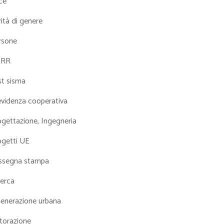
ce
ità di genere
rsone
NRR
st sisma
evidenza cooperativa
ogettazione, Ingegneria
ogetti UE
ssegna stampa
cerca
generazione urbana
torazione