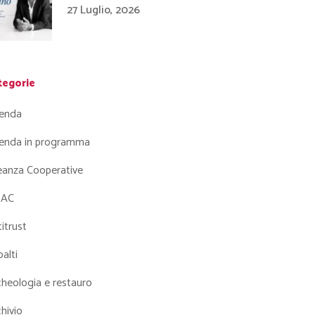
27 Luglio, 2026
tegorie
enda
enda in programma
leanza Cooperative
AC
itrust
alti
heologia e restauro
hivio