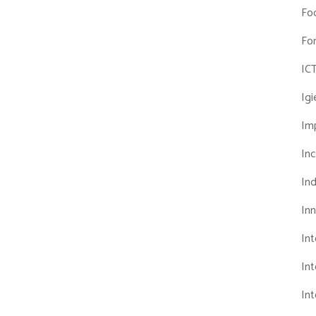
Fo
Fo
IC
Ig
Imp
Inc
Ind
In
In
Int
Int