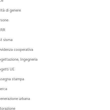
ce
ità di genere
rsone
NRR
st sisma
evidenza cooperativa
ogettazione, Ingegneria
ogetti UE
ssegna stampa
cerca
generazione urbana
torazione