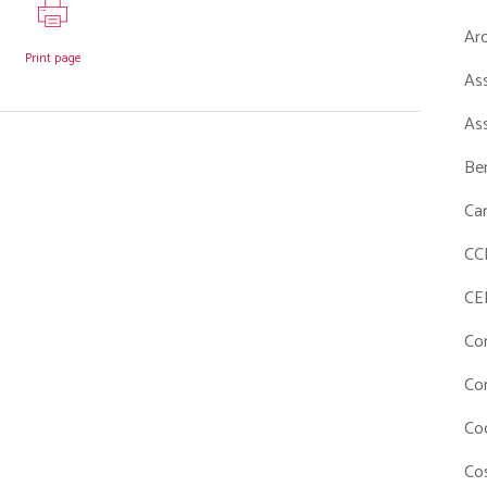
Ar
Print page
As
As
Ben
Ca
CC
CE
Co
Co
Co
Cos