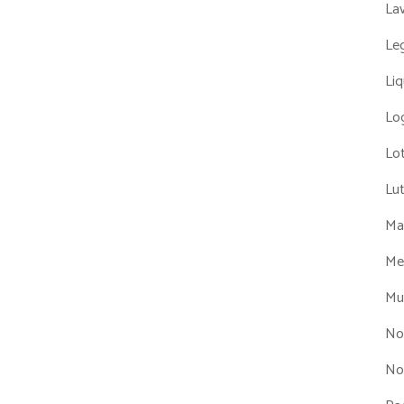
La
Leg
Liq
Log
Lot
Lu
Man
Me
Mul
No
No