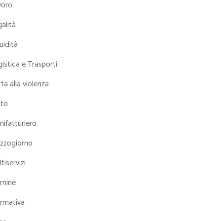
voro
alità
uidità
istica e Trasporti
ta alla violenza
tto
ifatturiero
zzogiorno
tiservizi
mine
rmativa