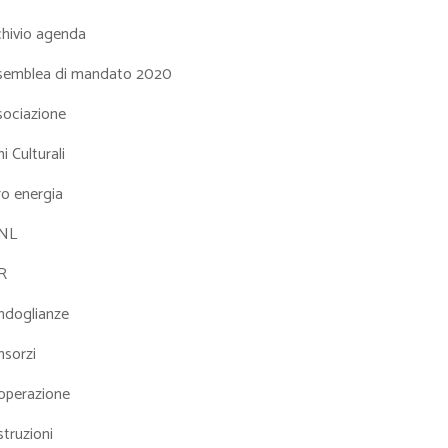
chivio agenda
semblea di mandato 2020
sociazione
i Culturali
ro energia
NL
R
ndoglianze
nsorzi
operazione
truzioni