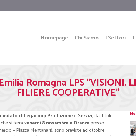
Homepage
Chi Siamo
I Settori
L
 Emilia Romagna LPS “VISIONI.
FILIERE COOPERATIVE”
Ne
mandato d
i
Legacoop Produzione e Servizi
, dal titolo
, che si terrà
venerdì
8 novembre a Firenze
presso
rcio – Piazza Mentana 1), sono previste ad ottobre