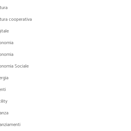
tura
tura cooperativa
itale
onomia
onomia
onomia Sociale
ergia
nti
ility
nanza
nanziamenti