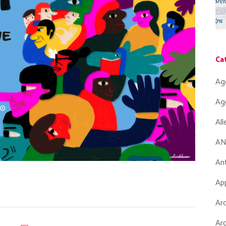
Ca
Ag
Ag
Al
AN
Ant
App
Arc
Arc