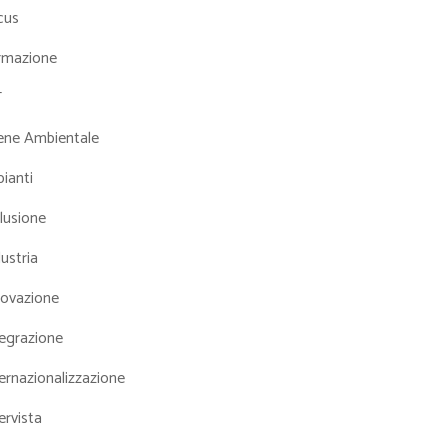
cus
rmazione
T
iene Ambientale
ianti
lusione
ustria
novazione
tegrazione
ernazionalizzazione
ervista