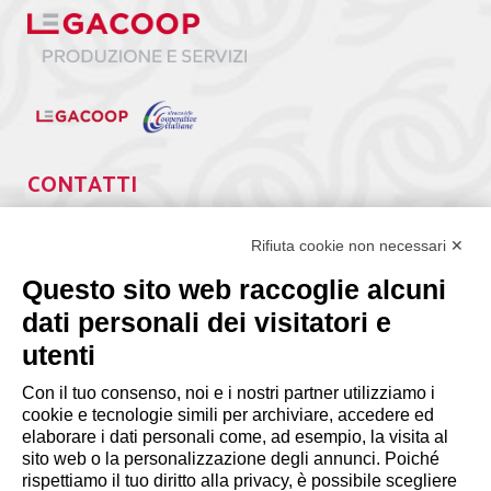
CONTATTI
Via Giuseppe Antonio Guattani, 9 – 00161 Roma
Tel. 06.84439300
Rifiuta cookie non necessari ✕
segreteria@lps.coop
Questo sito web raccoglie alcuni
dati personali dei visitatori e
utenti
Con il tuo consenso, noi e i nostri partner utilizziamo i
cookie e tecnologie simili per archiviare, accedere ed
INFORMAZIONI
elaborare i dati personali come, ad esempio, la visita al
sito web o la personalizzazione degli annunci. Poiché
rispettiamo il tuo diritto alla privacy, è possibile scegliere
Disclaimer