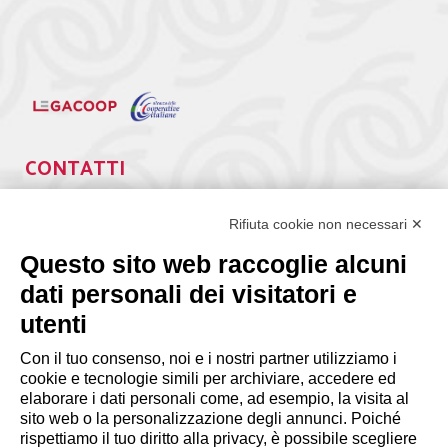
CONTATTI
Via Giuseppe Antonio Guattani, 9 – 00161 Roma
Tel. 06.84439300
Rifiuta cookie non necessari ✕
segreteria@lps.coop
Questo sito web raccoglie alcuni
dati personali dei visitatori e
utenti
Con il tuo consenso, noi e i nostri partner utilizziamo i
cookie e tecnologie simili per archiviare, accedere ed
INFORMAZIONI
elaborare i dati personali come, ad esempio, la visita al
sito web o la personalizzazione degli annunci. Poiché
rispettiamo il tuo diritto alla privacy, è possibile scegliere
Disclaimer