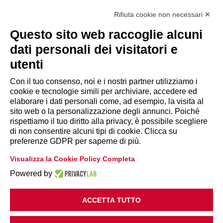
Via Giuseppe Antonio Guattani, 9 – 00161 Roma
Tel. 06.84439300
Rifiuta cookie non necessari ✕
segreteria@lps.coop
Questo sito web raccoglie alcuni
dati personali dei visitatori e
utenti
Con il tuo consenso, noi e i nostri partner utilizziamo i
cookie e tecnologie simili per archiviare, accedere ed
INFORMAZIONI
elaborare i dati personali come, ad esempio, la visita al
sito web o la personalizzazione degli annunci. Poiché
rispettiamo il tuo diritto alla privacy, è possibile scegliere
Disclaimer
di non consentire alcuni tipi di cookie. Clicca su
preferenze GDPR per saperne di più.
Privacy Policy
Visualizza la Cookie Policy Completa
|
Cookie Policy
Modifica preferenze
Powered by
ACCETTA TUTTO