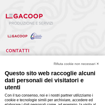
CONTATTI
Via Giuseppe Antonio Guattani, 9 – 00161 Roma
Tel. 06.84439300
Rifiuta cookie non necessari ✕
segreteria@lps.coop
Questo sito web raccoglie alcuni
dati personali dei visitatori e
utenti
Con il tuo consenso, noi e i nostri partner utilizziamo i
cookie e tecnologie simili per archiviare, accedere ed
elaborare i dati personali come, ad esempio, la visita al