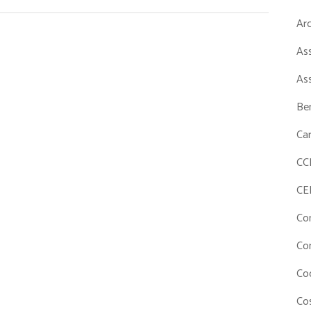
Ar
As
As
Ben
Ca
CC
CE
Co
Co
Co
Cos