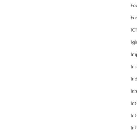
Fo
Fo
IC
Ig
Imp
Inc
Ind
In
In
Int
Int