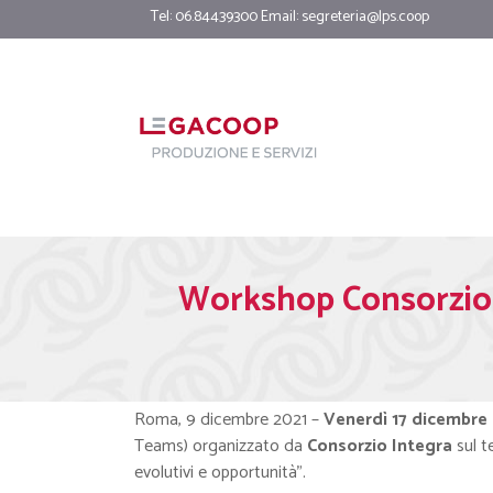
Tel: 06.84439300 Email:
segreteria@lps.coop
Workshop Consorzio In
Roma, 9 dicembre 2021 –
Venerdì 17 dicembre
Teams) organizzato da
Consorzio Integra
sul t
evolutivi e opportunità”.