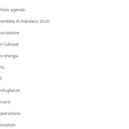
chivio agenda
semblea di mandato 2020
sociazione
i Culturali
ro energia
NL
R
ndoglianze
nsorzi
operazione
truzioni