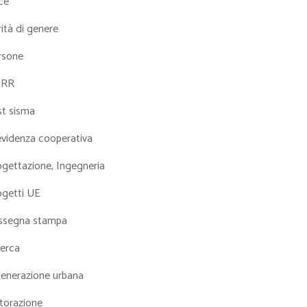
ce
ità di genere
rsone
NRR
st sisma
evidenza cooperativa
ogettazione, Ingegneria
ogetti UE
ssegna stampa
cerca
generazione urbana
torazione