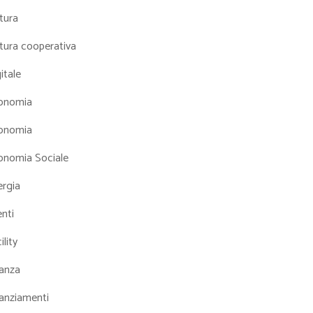
tura
tura cooperativa
itale
onomia
onomia
onomia Sociale
ergia
nti
ility
nanza
nanziamenti