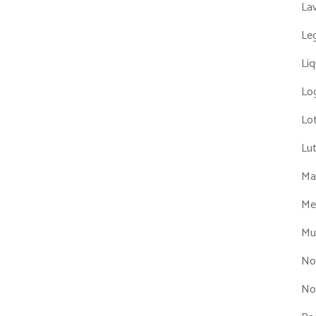
La
Leg
Liq
Log
Lot
Lu
Man
Me
Mul
No
No