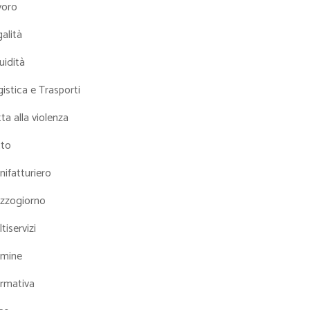
voro
alità
uidità
istica e Trasporti
ta alla violenza
tto
ifatturiero
zzogiorno
tiservizi
mine
rmativa