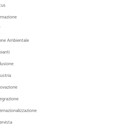
cus
rmazione
T
iene Ambientale
ianti
lusione
ustria
novazione
tegrazione
ernazionalizzazione
ervista