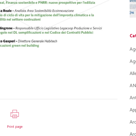
Ca
Ag
Ag
Al
AN
Ant
App
Arc
Print page
Arc