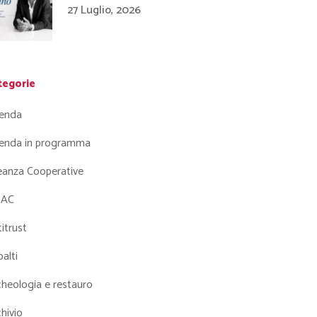
27 Luglio, 2026
tegorie
enda
enda in programma
leanza Cooperative
AC
itrust
alti
heologia e restauro
hivio