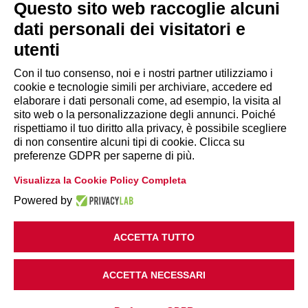
segreteria@lps.coop
Questo sito web raccoglie alcuni
dati personali dei visitatori e
utenti
Con il tuo consenso, noi e i nostri partner utilizziamo i
cookie e tecnologie simili per archiviare, accedere ed
INFORMAZIONI
elaborare i dati personali come, ad esempio, la visita al
sito web o la personalizzazione degli annunci. Poiché
rispettiamo il tuo diritto alla privacy, è possibile scegliere
Disclaimer
di non consentire alcuni tipi di cookie. Clicca su
preferenze GDPR per saperne di più.
Privacy Policy
Visualizza la Cookie Policy Completa
|
Cookie Policy
Modifica preferenze
Powered by
ACCETTA TUTTO
ACCETTA NECESSARI
Copyright 2018 Legacoop Produzione e Servizi