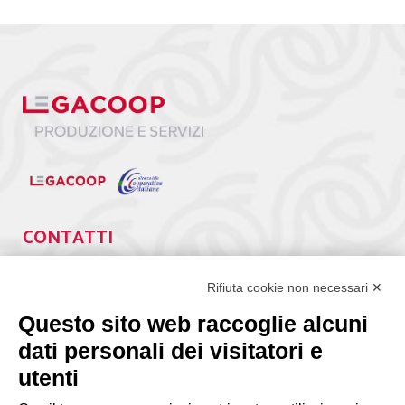
CONTATTI
Via Giuseppe Antonio Guattani, 9 – 00161 Roma
Tel. 06.84439300
Rifiuta cookie non necessari ✕
segreteria@lps.coop
Questo sito web raccoglie alcuni
dati personali dei visitatori e
utenti