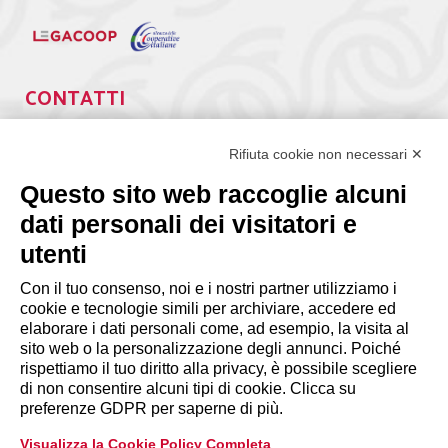
CONTATTI
Via Giuseppe Antonio Guattani, 9 – 00161 Roma
Tel. 06.84439300
Rifiuta cookie non necessari ✕
segreteria@lps.coop
Questo sito web raccoglie alcuni
dati personali dei visitatori e
utenti
Con il tuo consenso, noi e i nostri partner utilizziamo i
cookie e tecnologie simili per archiviare, accedere ed
INFORMAZIONI
elaborare i dati personali come, ad esempio, la visita al
sito web o la personalizzazione degli annunci. Poiché
rispettiamo il tuo diritto alla privacy, è possibile scegliere
Disclaimer
di non consentire alcuni tipi di cookie. Clicca su
preferenze GDPR per saperne di più.
Privacy Policy
Visualizza la Cookie Policy Completa