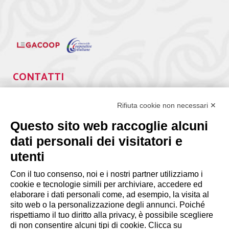
CONTATTI
Via Giuseppe Antonio Guattani, 9 – 00161 Roma
Tel. 06.84439300
Rifiuta cookie non necessari ✕
segreteria@lps.coop
Questo sito web raccoglie alcuni
dati personali dei visitatori e
utenti
Con il tuo consenso, noi e i nostri partner utilizziamo i
cookie e tecnologie simili per archiviare, accedere ed
INFORMAZIONI
elaborare i dati personali come, ad esempio, la visita al
sito web o la personalizzazione degli annunci. Poiché
rispettiamo il tuo diritto alla privacy, è possibile scegliere
Disclaimer
di non consentire alcuni tipi di cookie. Clicca su