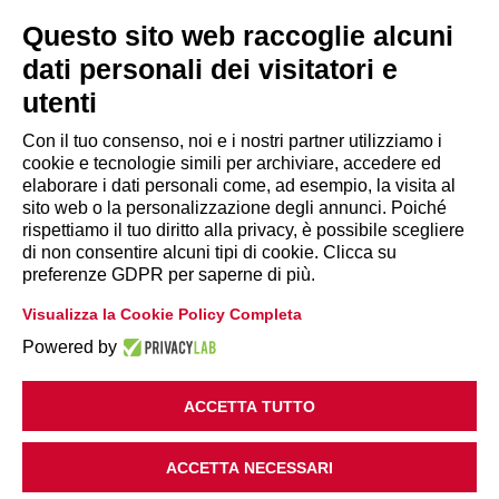
segreteria@lps.coop
Questo sito web raccoglie alcuni
dati personali dei visitatori e
utenti
Con il tuo consenso, noi e i nostri partner utilizziamo i
cookie e tecnologie simili per archiviare, accedere ed
INFORMAZIONI
elaborare i dati personali come, ad esempio, la visita al
sito web o la personalizzazione degli annunci. Poiché
rispettiamo il tuo diritto alla privacy, è possibile scegliere
Disclaimer
di non consentire alcuni tipi di cookie. Clicca su
preferenze GDPR per saperne di più.
Privacy Policy
Visualizza la Cookie Policy Completa
|
Cookie Policy
Modifica preferenze
Powered by
ACCETTA TUTTO
ACCETTA NECESSARI