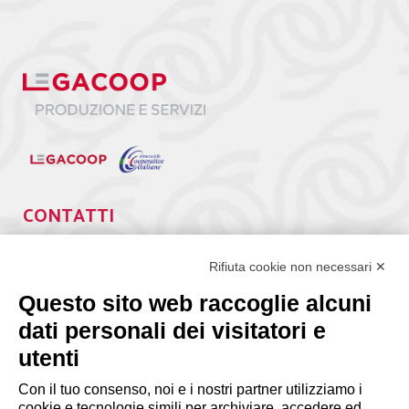
CONTATTI
Via Giuseppe Antonio Guattani, 9 – 00161 Roma
Tel. 06.84439300
Rifiuta cookie non necessari ✕
segreteria@lps.coop
Questo sito web raccoglie alcuni
dati personali dei visitatori e
utenti
Con il tuo consenso, noi e i nostri partner utilizziamo i
cookie e tecnologie simili per archiviare, accedere ed