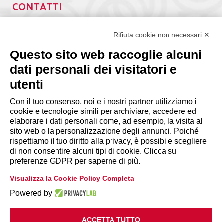
CONTATTI
Via Giuseppe Antonio Guattani, 9 – 00161 Roma
Tel. 06.84439300
Rifiuta cookie non necessari ✕
segreteria@lps.coop
Questo sito web raccoglie alcuni
dati personali dei visitatori e
utenti
Con il tuo consenso, noi e i nostri partner utilizziamo i
cookie e tecnologie simili per archiviare, accedere ed
INFORMAZIONI
elaborare i dati personali come, ad esempio, la visita al
sito web o la personalizzazione degli annunci. Poiché
rispettiamo il tuo diritto alla privacy, è possibile scegliere
Disclaimer
di non consentire alcuni tipi di cookie. Clicca su
preferenze GDPR per saperne di più.
Privacy Policy
Visualizza la Cookie Policy Completa
|
Cookie Policy
Modifica preferenze
Powered by
ACCETTA TUTTO