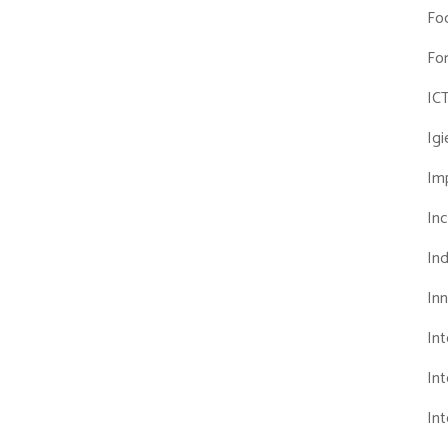
Fo
Fo
IC
Ig
Imp
Inc
Ind
In
In
Int
Int