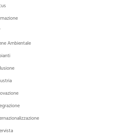
cus
rmazione
T
iene Ambientale
ianti
lusione
ustria
novazione
tegrazione
ernazionalizzazione
ervista