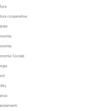
tura
tura cooperativa
itale
onomia
onomia
onomia Sociale
ergia
nti
ility
nanza
nanziamenti