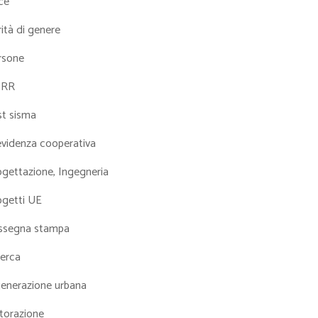
ce
ità di genere
rsone
NRR
st sisma
evidenza cooperativa
ogettazione, Ingegneria
ogetti UE
ssegna stampa
cerca
generazione urbana
torazione