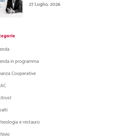
27 Luglio, 2026
tegorie
enda
enda in programma
leanza Cooperative
AC
itrust
alti
heologia e restauro
hivio