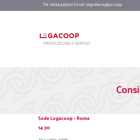
Tel: 06.84439300 Email:
segreteria@lps.coop
Consi
Sede Legacoop – Roma
14.30