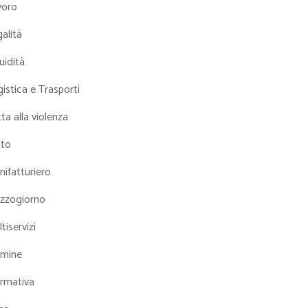
voro
alità
uidità
istica e Trasporti
ta alla violenza
tto
ifatturiero
zzogiorno
tiservizi
mine
rmativa