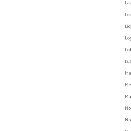
La
Leg
Liq
Log
Lot
Lu
Man
Me
Mul
No
No