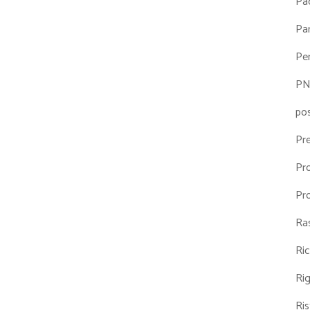
Pa
Par
Pe
P
po
Pr
Pr
Pr
Ra
Ri
Ri
Ris