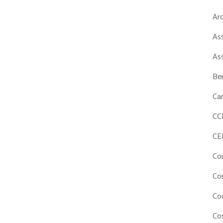
Ar
As
As
Ben
Ca
CC
CE
Co
Co
Co
Cos