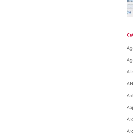
Ca
Ag
Ag
Al
AN
Ant
App
Arc
Arc