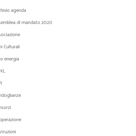
chivio agenda
semblea di mandato 2020
sociazione
i Culturali
ro energia
NL
R
ndoglianze
nsorzi
operazione
truzioni