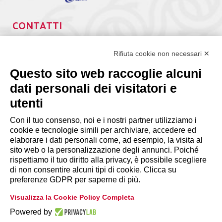
CONTATTI
Via Giuseppe Antonio Guattani, 9 – 00161 Roma
Tel. 06.84439300
Rifiuta cookie non necessari ✕
segreteria@lps.coop
Questo sito web raccoglie alcuni
dati personali dei visitatori e
utenti
Con il tuo consenso, noi e i nostri partner utilizziamo i
cookie e tecnologie simili per archiviare, accedere ed
INFORMAZIONI
elaborare i dati personali come, ad esempio, la visita al
sito web o la personalizzazione degli annunci. Poiché
rispettiamo il tuo diritto alla privacy, è possibile scegliere
Disclaimer
di non consentire alcuni tipi di cookie. Clicca su
preferenze GDPR per saperne di più.
Privacy Policy
Visualizza la Cookie Policy Completa
|
Cookie Policy
Modifica preferenze
Powered by