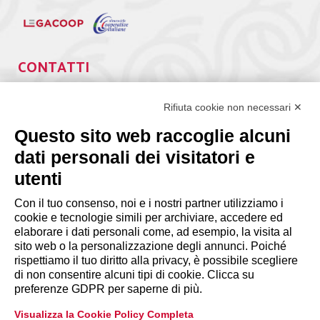
CONTATTI
Via Giuseppe Antonio Guattani, 9 – 00161 Roma
Tel. 06.84439300
Rifiuta cookie non necessari ✕
segreteria@lps.coop
Questo sito web raccoglie alcuni
dati personali dei visitatori e
utenti
Con il tuo consenso, noi e i nostri partner utilizziamo i
cookie e tecnologie simili per archiviare, accedere ed
INFORMAZIONI
elaborare i dati personali come, ad esempio, la visita al
sito web o la personalizzazione degli annunci. Poiché
rispettiamo il tuo diritto alla privacy, è possibile scegliere
Disclaimer
di non consentire alcuni tipi di cookie. Clicca su
preferenze GDPR per saperne di più.
Privacy Policy
Visualizza la Cookie Policy Completa