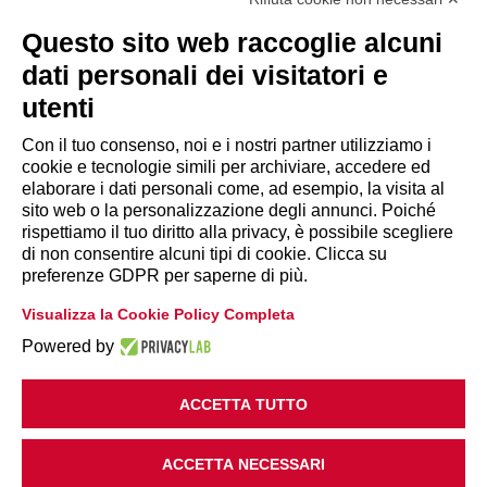
Tel. 06.84439300
segreteria@lps.coop
Questo sito web raccoglie alcuni
dati personali dei visitatori e
utenti
Con il tuo consenso, noi e i nostri partner utilizziamo i
cookie e tecnologie simili per archiviare, accedere ed
INFORMAZIONI
elaborare i dati personali come, ad esempio, la visita al
sito web o la personalizzazione degli annunci. Poiché
rispettiamo il tuo diritto alla privacy, è possibile scegliere
Disclaimer
di non consentire alcuni tipi di cookie. Clicca su
preferenze GDPR per saperne di più.
Privacy Policy
Visualizza la Cookie Policy Completa
|
Cookie Policy
Modifica preferenze
Powered by
ACCETTA TUTTO
ACCETTA NECESSARI