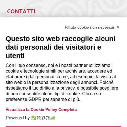
CONTATTI
Via Giuseppe Antonio Guattani, 9 – 00161 Roma
Tel. 06.84439300
Rifiuta cookie non necessari ✕
segreteria@lps.coop
Questo sito web raccoglie alcuni
dati personali dei visitatori e
utenti
Con il tuo consenso, noi e i nostri partner utilizziamo i
cookie e tecnologie simili per archiviare, accedere ed
INFORMAZIONI
elaborare i dati personali come, ad esempio, la visita al
sito web o la personalizzazione degli annunci. Poiché
rispettiamo il tuo diritto alla privacy, è possibile scegliere
Disclaimer
di non consentire alcuni tipi di cookie. Clicca su
preferenze GDPR per saperne di più.
Privacy Policy
Visualizza la Cookie Policy Completa
|
Cookie Policy
Modifica preferenze
Powered by