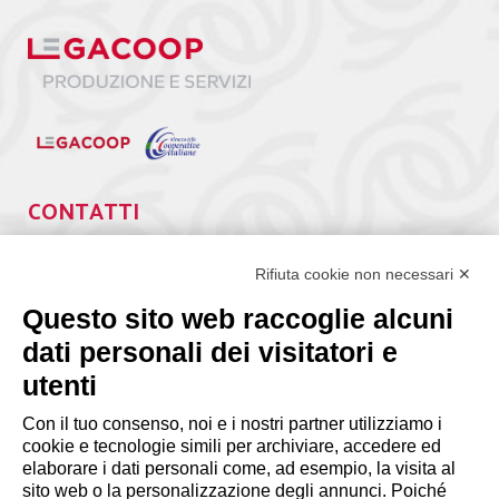
CONTATTI
Via Giuseppe Antonio Guattani, 9 – 00161 Roma
Tel. 06.84439300
Rifiuta cookie non necessari ✕
segreteria@lps.coop
Questo sito web raccoglie alcuni
dati personali dei visitatori e
utenti
Con il tuo consenso, noi e i nostri partner utilizziamo i
cookie e tecnologie simili per archiviare, accedere ed
INFORMAZIONI
elaborare i dati personali come, ad esempio, la visita al
sito web o la personalizzazione degli annunci. Poiché