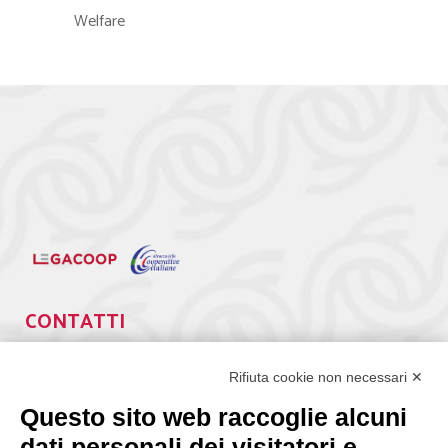
Welfare
CONTATTI
Via Giuseppe Antonio Guattani, 9 – 00161 Roma
Tel. 06.84439300
Rifiuta cookie non necessari ✕
segreteria@lps.coop
Questo sito web raccoglie alcuni
dati personali dei visitatori e