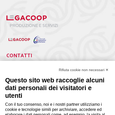
CONTATTI
Via Giuseppe Antonio Guattani, 9 – 00161 Roma
Tel. 06.84439300
Rifiuta cookie non necessari ✕
segreteria@lps.coop
Questo sito web raccoglie alcuni
dati personali dei visitatori e
utenti
Con il tuo consenso, noi e i nostri partner utilizziamo i
cookie e tecnologie simili per archiviare, accedere ed
elaborare i dati personali come, ad esempio, la visita al