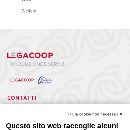
Welfare
CONTATTI
Via Giuseppe Antonio Guattani, 9 – 00161 Roma
Rifiuta cookie non necessari ✕
Tel. 06.84439300
segreteria@lps.coop
Questo sito web raccoglie alcuni