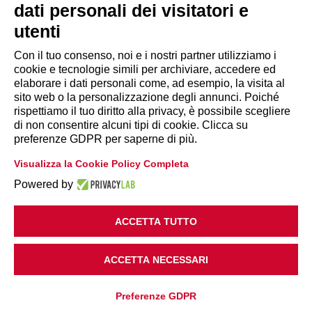
dati personali dei visitatori e
utenti
Con il tuo consenso, noi e i nostri partner utilizziamo i
cookie e tecnologie simili per archiviare, accedere ed
INFORMAZIONI
elaborare i dati personali come, ad esempio, la visita al
sito web o la personalizzazione degli annunci. Poiché
rispettiamo il tuo diritto alla privacy, è possibile scegliere
Disclaimer
di non consentire alcuni tipi di cookie. Clicca su
preferenze GDPR per saperne di più.
Privacy Policy
Visualizza la Cookie Policy Completa
|
Cookie Policy
Modifica preferenze
Powered by
ACCETTA TUTTO
ACCETTA NECESSARI
Copyright 2018 Legacoop Produzione e Servizi
Preferenze GDPR